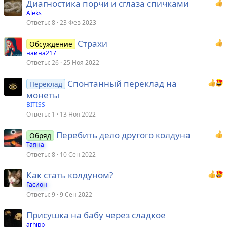
Диагностика порчи и сглаза спичками
Aleks
Ответы
8
23 Фев 2023
Страхи
Обсуждение
наина217
Ответы
26
25 Ноя 2022
Спонтанный переклад на
Переклад
монеты
BITISS
Ответы
1
13 Ноя 2022
Перебить дело другого колдуна
Обряд
Таяна
Ответы
8
10 Сен 2022
Как стать колдуном?
Гасион
Ответы
9
9 Сен 2022
Присушка на бабу через сладкое
arhipp