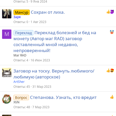
Ответы
5
9 Янв 2024
Сохран от лиха.
Мансур
Заря
Ответы
0
1 Авг 2023
Переклад болезней и бед на
Переклад
М
монету (Автор маг RAD) заговор
составленный мной недавно,
непроверенный!
Маг RAD
Ответы
4
16 Июн 2023
Заговор на тоску. Вернуть любимого/
любимую (авторское)
ArtSher
Ответы
45
31 Мар 2023
Степанова. Узнать, кто вредит
Вопрос
XtiN
Ответы
48
7 Мар 2023