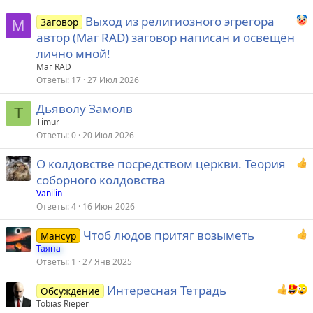
е
Выход из религиозного эгрегора
Заговор
М
автор (Маг RAD) заговор написан и освещён
о
лично мной!
Маг RAD
Ответы
17
27 Июл 2026
Дьяволу Замолв
Т
Тimur
Ответы
0
20 Июл 2026
О колдовстве посредством церкви. Теория
соборного колдовства
Vanilin
Ответы
4
16 Июн 2026
Чтоб людов притяг возыметь
Мансур
Таяна
Ответы
1
27 Янв 2025
Интересная Тетрадь
Обсуждение
Tobias Rieper