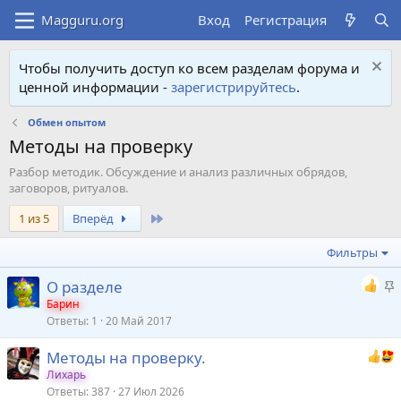
Вход
Регистрация
Чтобы получить доступ ко всем разделам форума и
ценной информации -
зарегистрируйтесь
.
Обмен опытом
Методы на проверку
Разбор методик. Обсуждение и анализ различных обрядов,
заговоров, ритуалов.
Last
1 из 5
Вперёд
Фильтры
З
О разделе
а
Барин
Ответы
1
20 Май 2017
к
р
Методы на проверку.
е
Лихарь
п
Ответы
387
27 Июл 2026
л