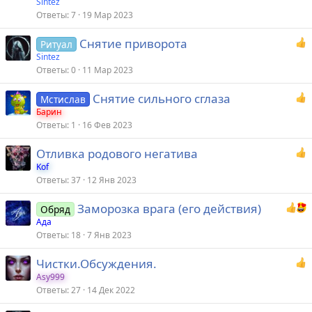
Sintez
Ответы
7
19 Мар 2023
Снятие приворота
Ритуал
Sintez
Ответы
0
11 Мар 2023
Снятие сильного сглаза
Мстислав
Барин
Ответы
1
16 Фев 2023
Отливка родового негатива
Kof
Ответы
37
12 Янв 2023
Заморозка врага (его действия)
Обряд
Ада
Ответы
18
7 Янв 2023
Чистки.Обсуждения.
Asy999
Ответы
27
14 Дек 2022