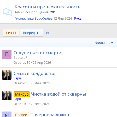
Красота и привлекательность
Темы
77
Сообщения
291
Гимнастика Воробьёва
12 Янв 2024
Руса
Last
1 из 11
Вперёд
Фильтры
Откупиться от смерти
В
Ворожей
Ответы
30
22 Апр 2026
Смыв в колдовстве
Заря
Ответы
0
20 Фев 2026
Чистка водой от скверны
Мансур
Заря
Ответы
0
20 Фев 2026
Почернела ложка
Вопрос
N