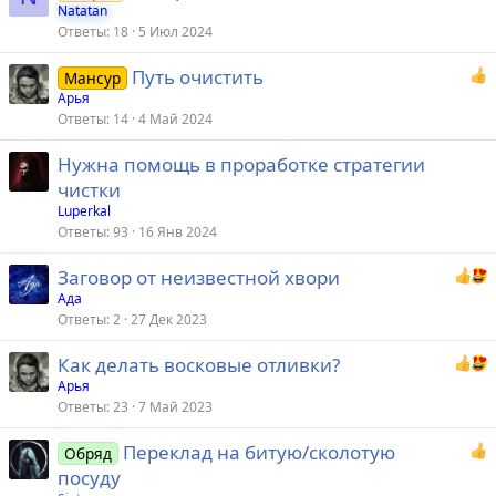
Natatan
Ответы
18
5 Июл 2024
Путь очистить
Мансур
Арья
Ответы
14
4 Май 2024
Нужна помощь в проработке стратегии
чистки
Luperkal
Ответы
93
16 Янв 2024
Заговор от неизвестной хвори
Ада
Ответы
2
27 Дек 2023
Как делать восковые отливки?
Арья
Ответы
23
7 Май 2023
Переклад на битую/сколотую
Обряд
посуду