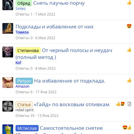
Снять паучью порчу
Обряд
Sintez
Ответы
1
7 Июл 2022
Подклады и избавление от них
Томила
Ответы
0
6 Июл 2022
От черный полосы и неудач
Степанова
(полный метод )
Kof
Ответы
0
8 Июн 2022
На избавление от подклада.
Ритуал
Amazon
Ответы
6
17 Янв 2022
С
«Гайд» по восковым отливкам
Статья
т
rebel spirit
Ответы
35
13 Янв 2022
а
т
Самостоятельное снятие
Мстислав
ь