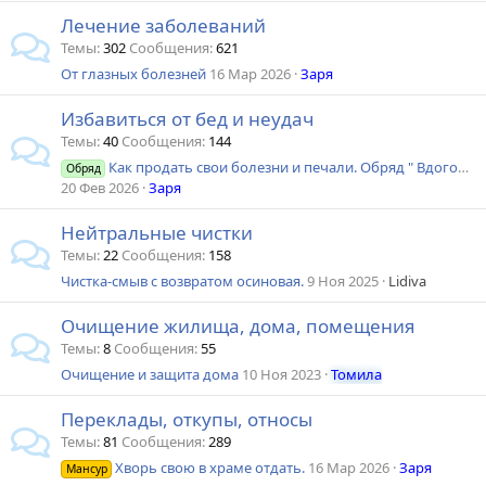
Лечение заболеваний
Темы
302
Сообщения
621
От глазных болезней
16 Мар 2026
Заря
Избавиться от бед и неудач
Темы
40
Сообщения
144
Как продать свои болезни и печали. Обряд " Вдогонку"
Обряд
20 Фев 2026
Заря
Нейтральные чистки
Темы
22
Сообщения
158
Чистка-смыв с возвратом осиновая.
9 Ноя 2025
Lidiva
Очищение жилища, дома, помещения
Темы
8
Сообщения
55
Очищение и защита дома
10 Ноя 2023
Томила
Переклады, откупы, относы
Темы
81
Сообщения
289
Хворь свою в храме отдать.
16 Мар 2026
Заря
Мансур