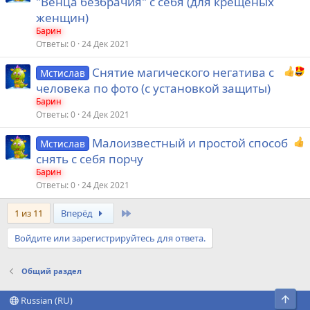
"Венца безбрачия" с себя (для крещеных
я
женщин)
Барин
Ответы
0
24 Дек 2021
Снятие магического негатива с
Мстислав
человека по фото (с установкой защиты)
Барин
Ответы
0
24 Дек 2021
Малоизвестный и простой способ
Мстислав
снять с себя порчу
Барин
Ответы
0
24 Дек 2021
Last
1 из 11
Вперёд
Войдите или зарегистрируйтесь для ответа.
Общий раздел
Свер
Russian (RU)