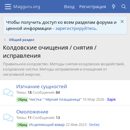
Вход
Регистрация
Чтобы получить доступ ко всем разделам форума и
ценной информации -
зарегистрируйтесь
.
Общий раздел
Колдовские очищения / снятия /
исправления
Правильное колдовство. Методы снятия колдовских воздействий,
колдовские чистки. Методы исправления и очищения от
негативной энергии.
Изгнание сущностей
Темы
18
Сообщения
84
Чистка " Чёрная плащаница"
16 Мар 2026
Заря
Обряд
Омоложение
Темы
11
Сообщения
13
Исцеляющий взвар
22 Фев 2023
Sintez
Обряд