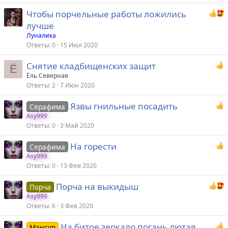
Чтобы порчельные работы ложились
лучше
Луналика
Ответы
0
15 Июл 2020
Снятие кладбищенских защит
Ё
Ёль Северная
Ответы
2
7 Июн 2020
Язвы гнильные посадить
Серафима
Asy999
Ответы
0
3 Май 2020
На горести
Серафима
Asy999
Ответы
0
13 Фев 2020
Порча на выкидыш
Порча
Asy999
Ответы
6
3 Фев 2020
На битое зеркало погань лютая
Мансур