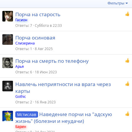
Фильтры
Порча на старость
Гасион
Ответы
7
Суббота в 22:33
Порча осиновая
Слизерина
Ответы
1
8 Авг 2025
Порча на смерть по телефону
Арья
Ответы
6
18 Июн 2023
Навлечь неприятности на врага через
карты
Gothic
Ответы
2
16 Янв 2023
Наведение порчи на "адскую
Мстислав
жизнь" (болезни и неудачи)
Барин