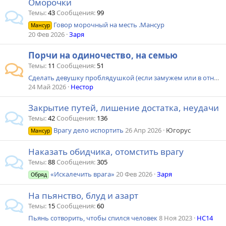
Оморочки
Темы
43
Сообщения
99
Говор морочный на месть .Мансур
Мансур
20 Фев 2026
Заря
Порчи на одиночество, на семью
Темы
11
Сообщения
51
Сделать девушку проблядушкой (если замужем или в отношениях с парнем)
24 Май 2026
Нестор
Закрытие путей, лишение достатка, неудачи
Темы
42
Сообщения
136
Врагу дело испортить
26 Апр 2026
Югорус
Мансур
Наказать обидчика, отомстить врагу
Темы
88
Сообщения
305
«Искалечить врага»
20 Фев 2026
Заря
Обряд
На пьянство, блуд и азарт
Темы
15
Сообщения
60
Пьянь сотворить, чтобы спился человек
8 Ноя 2023
HC14