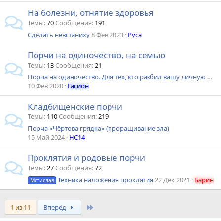
На болезни, отнятие здоровья
Темы
70
Сообщения
191
Сделать невстаниху
8 Фев 2023
Руса
Порчи на одиночество, на семью
Темы
13
Сообщения
21
Порча на одиночество. Для тех, кто разбил вашу личную жизнь
10 Фев 2020
Гасион
Кладбищенские порчи
Темы
110
Сообщения
219
Порча «Чёртова грядка» (проращивание зла)
15 Май 2024
HC14
Проклятия и родовые порчи
Темы
27
Сообщения
72
Техника наложения проклятия
22 Дек 2021
Барин
Мстислав
Last
1 из 11
Вперёд