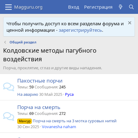
Вход
Регистрация
Чтобы получить доступ ко всем разделам форума и
ценной информации -
зарегистрируйтесь
.
Общий раздел
Колдовские методы пагубного
воздействия
Порча, проклятие, сглаз и другие виды нападения.
Пакостные порчи
Темы
59
Сообщения
245
На аварию
30 Май 2025
Руса
Порча на смерть
Темы
69
Сообщения
272
Порча на смерть на 3 мотка суровых нитей
Мансур
30 Сен 2025
Vovanesha naham