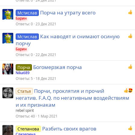
Ответы
0
24 Дек 2021
Порча на утрату всего
Мстислав
Барин
Ответы
0
23 Дек 2021
Как наводят и снимают осиную
Мстислав
порчу
Барин
Ответы
0
22 Дек 2021
Богомерзкая порча
Порча
Nika689
Ответы
5
18 Дек 2021
Порчи, проклятия и прочий
Статья
негатив. F.A.Q. по негативным воздействиям
и их признакам
rebel spirit
Ответы
40
1 Мар 2021
Разбить своих врагов
Степанова
Слизерина