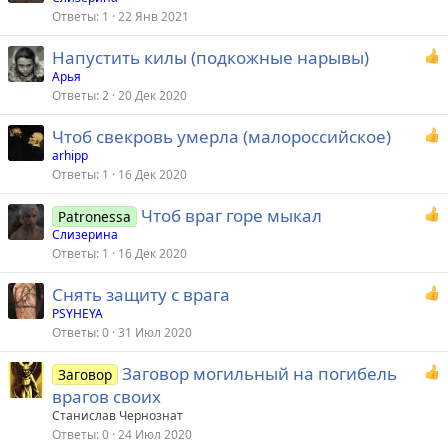
Ответы
1
22 Янв 2021
Напустить килы (подкожные нарывы)
Арья
Ответы
2
20 Дек 2020
Чтоб свекровь умерла (малороссийское)
arhipp
Ответы
1
16 Дек 2020
Чтоб враг горе мыкал
Patronessa
Слизерина
Ответы
1
16 Дек 2020
Снять защиту с врага
PSYHEYA
Ответы
0
31 Июл 2020
Заговор могильный на погибель
Заговор
врагов своих
Станислав Чернознат
Ответы
0
24 Июл 2020