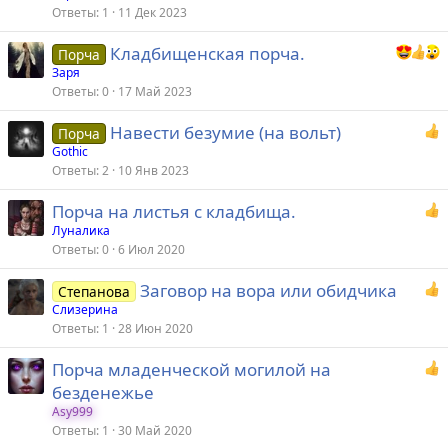
Ответы
1
11 Дек 2023
Кладбищенская порча.
Порча
Заря
Ответы
0
17 Май 2023
Навести безумие (на вольт)
Порча
Gothic
Ответы
2
10 Янв 2023
Порча на листья с кладбища.
Луналика
Ответы
0
6 Июл 2020
Заговор на вора или обидчика
Степанова
Слизерина
Ответы
1
28 Июн 2020
Порча младенческой могилой на
безденежье
Asy999
Ответы
1
30 Май 2020