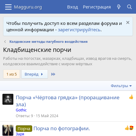
Вход
Регистрация
Чтобы получить доступ ко всем разделам форума и
ценной информации -
зарегистрируйтесь
.
Колдовские методы пагубного воздействия
Кладбищенские порчи
Работы на погостах, мазарках, кладбищах, извод врагов на смерть,
колдовское взаимодействие с миром мёртвых
Last
1 из 5
Вперёд
Фильтры
Порча «Чёртова грядка» (проращивание
зла)
Gothic
Ответы
9
15 Май 2024
Порча по фотографии.
Порча
Заря