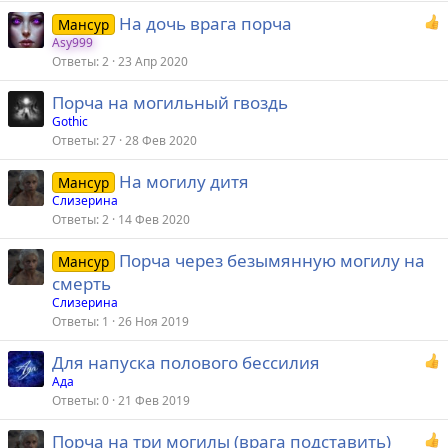
На дочь врага порча
Мансур
Asy999
Ответы
2
23 Апр 2020
Порча на могильный гвоздь
Gothic
Ответы
27
28 Фев 2020
На могилу дитя
Мансур
Слизерина
Ответы
2
14 Фев 2020
Порча через безымянную могилу на
Мансур
смерть
Слизерина
Ответы
1
26 Ноя 2019
Для напуска полового бессилия
Ада
Ответы
0
21 Фев 2019
Порча на три могилы (врага подставить)