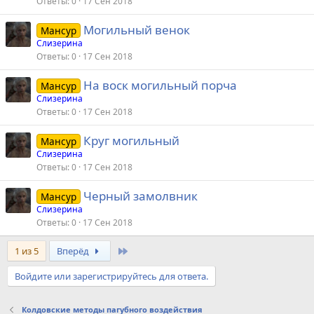
Ответы
0
17 Сен 2018
Могильный венок
Мансур
Слизерина
Ответы
0
17 Сен 2018
На воск могильный порча
Мансур
Слизерина
Ответы
0
17 Сен 2018
Круг могильный
Мансур
Слизерина
Ответы
0
17 Сен 2018
Черный замолвник
Мансур
Слизерина
Ответы
0
17 Сен 2018
Last
1 из 5
Вперёд
Войдите или зарегистрируйтесь для ответа.
Колдовские методы пагубного воздействия