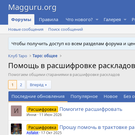
Форумы
Правила
Что нового?
Галерея
P
Новые сообщения
Поиск сообщений
Чтобы получить доступ ко всем разделам форума и ц
Клуб Таро
Таро: общее
Помощь в расшифровке раскладо
Помогаем общими стараниями в расшифровке раскладов
1
2
Вперёд
Последние обновления
Популярное
Новое
Без 
Помогите расшифровать
Расшифровка
И
Инни
11 Июн 2026
Прошу помочь в трактовке ра
Расшифровка
Asfalot
17 Окт 2025