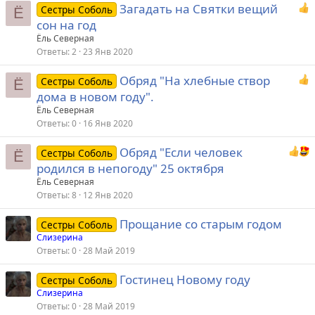
Загадать на Святки вещий
Сестры Соболь
Ё
сон на год
Ёль Северная
Ответы
2
23 Янв 2020
Обряд "На хлебные створ
Сестры Соболь
Ё
дома в новом году".
Ёль Северная
Ответы
0
16 Янв 2020
Обряд "Если человек
Сестры Соболь
Ё
родился в непогоду" 25 октября
Ёль Северная
Ответы
8
12 Янв 2020
Прощание со старым годом
Сестры Соболь
Слизерина
Ответы
0
28 Май 2019
Гостинец Новому году
Сестры Соболь
Слизерина
Ответы
0
28 Май 2019