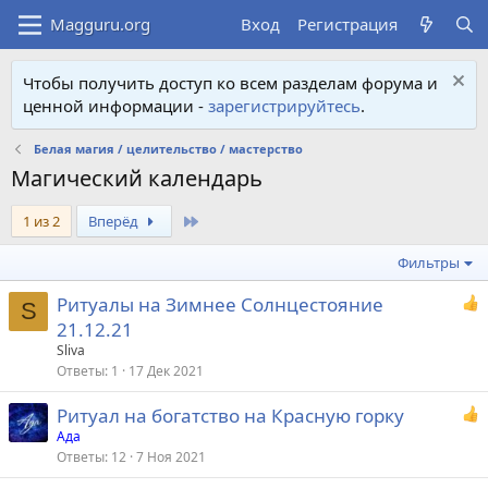
Вход
Регистрация
Чтобы получить доступ ко всем разделам форума и
ценной информации -
зарегистрируйтесь
.
Белая магия / целительство / мастерство
Магический календарь
Last
1 из 2
Вперёд
Фильтры
Ритуалы на Зимнее Солнцестояние
S
21.12.21
Sliva
Ответы
1
17 Дек 2021
Ритуал на богатство на Красную горку
Ада
Ответы
12
7 Ноя 2021