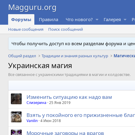
Форумы
Правила
Что нового?
Галерея
P
Новые сообщения
Поиск сообщений
Чтобы получить доступ ко всем разделам форума и ц
Общий раздел
Традиции и знания разных культур
Украинская магия
Все связанное с украинскими традициями в магии и колдовстве.
Изменить ситуацию как надо вам
Слизерина
25 Янв 2019
Взять у покойного его прижизненные благ
Vanilin
4 Июн 2018
Морочные заговоры на врагов