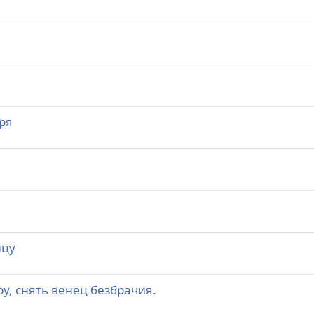
ря
ицу
у, снять венец безбрачия.