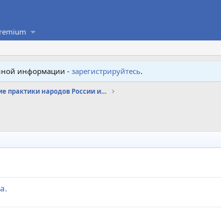
remium
енной информации -
зарегистрируйтесь
.
Магические практики народов России и СНГ
а.