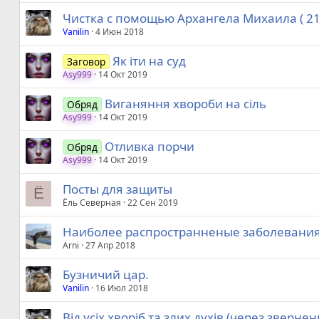
Чистка с помощью Архангела Михаила ( 21
Vanilin
4 Июн 2018
Як іти на суд
Заговор
Asy999
14 Окт 2019
Виганяння хвороби на сіль
Обряд
Asy999
14 Окт 2019
Отливка порчи
Обряд
Asy999
14 Окт 2019
Посты для защиты
Ё
Ёль Северная
22 Сен 2019
Наиболее распространненые заболевани
Arni
27 Апр 2018
Бузничий цар.
Vanilin
16 Июл 2018
Вiд усiх хворiб та злих духiв (через звернен