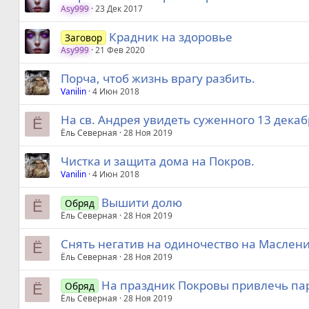
Asy999
23 Дек 2017
Крадник на здоровье
Заговор
Asy999
21 Фев 2020
Порча, чтоб жизнь врагу разбить.
Vanilin
4 Июн 2018
На св. Андрея увидеть суженного 13 декаб
Ё
Ёль Северная
28 Ноя 2019
Чистка и защита дома на Покров.
Vanilin
4 Июн 2018
Вышити долю
Обряд
Ё
Ёль Северная
28 Ноя 2019
Снять негатив на одиночество на Маслен
Ё
Ёль Северная
28 Ноя 2019
На праздник Покровы привлечь пар
Обряд
Ё
Ёль Северная
28 Ноя 2019