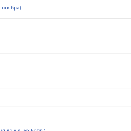
 ноября).
я
ня до Рiдних Богiв )