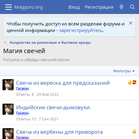
Вход
Регистрация
Чтобы получить доступ ко всем разделам форума и
ценной информации -
зарегистрируйтесь
.
Колдовство на различные и бытовые нужды
Магия свечей
Ритуалы и обряды свечной магии
Фильтры
Свеча из вереска для предсказаний
Гасион
Ответы
8
29 Янв 2022
Индийские свечи-дымовухи.
Гасион
Ответы
15
7 Сен 2021
Свеча из вербены для приворота
Гасион