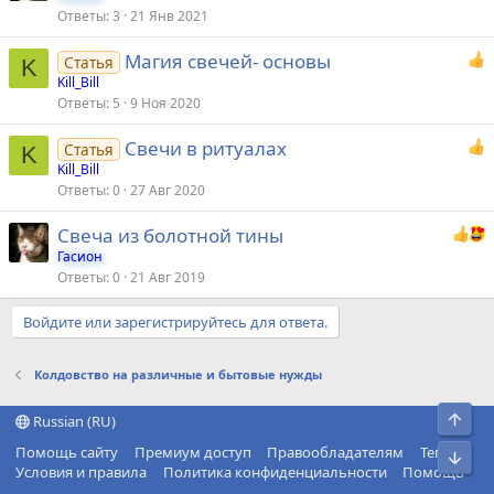
Ответы
3
21 Янв 2021
Магия свечей- основы
Статья
K
Kill_Bill
Ответы
5
9 Ноя 2020
Свечи в ритуалах
Статья
K
Kill_Bill
Ответы
0
27 Авг 2020
Свеча из болотной тины
Гасион
Ответы
0
21 Авг 2019
Войдите или зарегистрируйтесь для ответа.
Колдовство на различные и бытовые нужды
Свер
Russian (RU)
Помощь сайту
Премиум доступ
Правообладателям
Теги
Сниз
Условия и правила
Политика конфиденциальности
Помощь