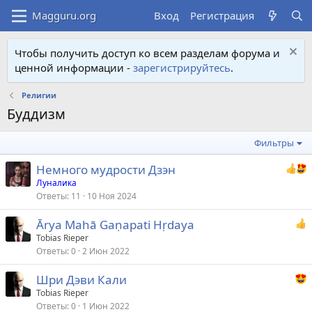
Вход
Регистрация
Чтобы получить доступ ко всем разделам форума и
ценной информации -
зарегистрируйтесь
.
Религии
Буддизм
Фильтры
Немного мудрости Дзэн
Луналика
Ответы
11
10 Ноя 2024
Ārya Mahā Gaṇapati Hṛdaya
Tobias Rieper
Ответы
0
2 Июн 2022
Шри Дэви Кали
Tobias Rieper
Ответы
0
1 Июн 2022