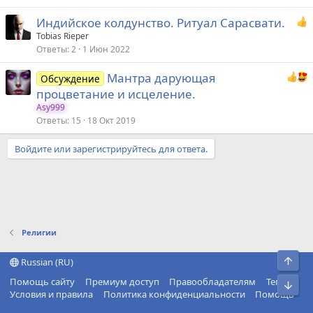
Индийское колдунство. Ритуал Сарасвати.
Tobias Rieper
Ответы
2
1 Июн 2022
Мантра дарующая
Обсуждение
процветание и исцеление.
Asy999
Ответы
15
18 Окт 2019
Войдите или зарегистрируйтесь для ответа.
Религии
Свер
Russian (RU)
Помощь сайту
Премиум доступ
Правообладателям
Теги
Сниз
Условия и правила
Политика конфиденциальности
Помощь