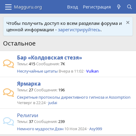
Вход
Регистрация
Чтобы получить доступ ко всем разделам форума и
ценной информации -
зарегистрируйтесь
.
Остальное
Бар «Колдовская стезя»
Темы
415
Сообщения
7K
Неслучайные цитаты
Вчера в 11:02
Vulkan
Ярмарка
Темы
27
Сообщения
196
Секретные протоколы директивного гипноза и Assomption
Четверг в 22:24
judai
Религии
Темы
37
Сообщения
239
Немного мудрости Дзэн
10 Ноя 2024
Asy999