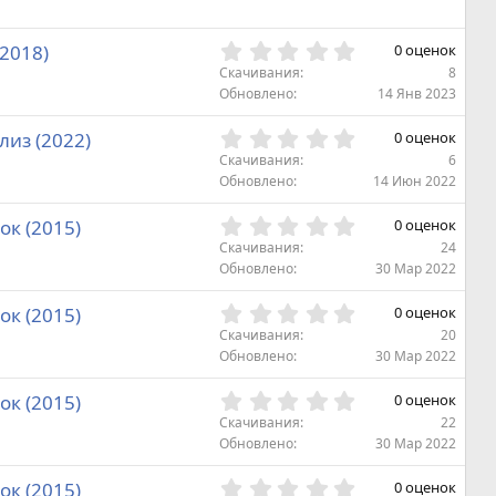
д
з
в
0
2018)
0 оценок
ё
,
з
Скачивания
8
0
д
Обновлено
14 Янв 2023
0
з
0
из (2022)
0 оценок
в
,
Скачивания
6
ё
0
Обновлено
14 Июн 2022
з
0
д
з
0
ок (2015)
0 оценок
в
,
Скачивания
24
ё
0
Обновлено
30 Мар 2022
з
0
д
з
0
ок (2015)
0 оценок
в
,
Скачивания
20
ё
0
Обновлено
30 Мар 2022
з
0
д
з
0
ок (2015)
0 оценок
в
,
Скачивания
22
ё
0
Обновлено
30 Мар 2022
з
0
д
з
0
ок (2015)
0 оценок