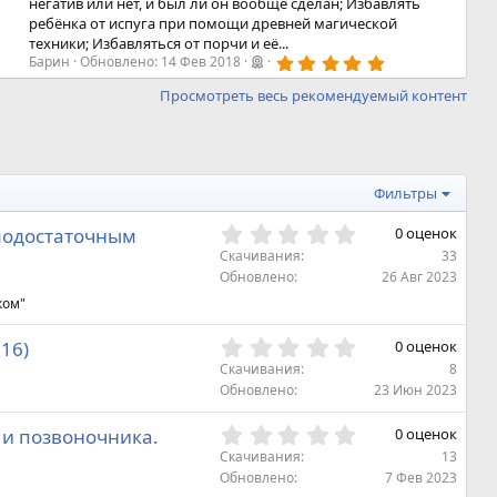
негатив или нет, и был ли он вообще сделан; Избавлять
ребёнка от испуга при помощи древней магической
техники; Избавляться от порчи и её...
5
Барин
Обновлено:
14 Фев 2018
,
0
Просмотреть весь рекомендуемый контент
0
з
в
ё
з
д
Фильтры
0
амодостаточным
0 оценок
,
Скачивания
33
0
Обновлено
26 Авг 2023
0
ком"
з
в
0
16)
0 оценок
ё
,
з
Скачивания
8
0
д
Обновлено
23 Июн 2023
0
з
0
 и позвоночника.
0 оценок
в
,
Скачивания
13
ё
0
Обновлено
7 Фев 2023
з
0