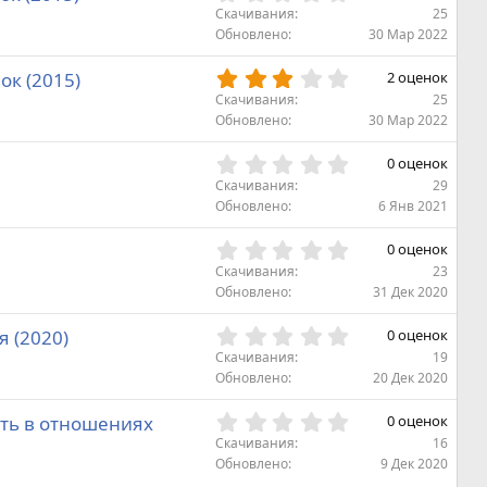
в
,
Скачивания
25
ё
0
Обновлено
30 Мар 2022
з
0
д
з
3
ок (2015)
2 оценок
в
,
Скачивания
25
ё
0
Обновлено
30 Мар 2022
з
0
д
з
0
0 оценок
в
,
Скачивания
29
ё
0
Обновлено
6 Янв 2021
з
0
д
з
0
0 оценок
в
,
Скачивания
23
ё
0
Обновлено
31 Дек 2020
з
0
д
з
0
 (2020)
0 оценок
в
,
Скачивания
19
ё
0
Обновлено
20 Дек 2020
з
0
д
з
0
сть в отношениях
0 оценок
в
,
Скачивания
16
ё
0
Обновлено
9 Дек 2020
з
0