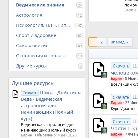
Ведические знания
у и постичь...
помочь
24
5
:
4 Мар 2019
Барин
,
Астрология
12
0
0
Психология, НЛП, Гипноз
147
з
в
Спорт и здоровье
ё
62
з
1
2
Вперёд
д
Саморазвитие
49
Отношения и соблазн
19
Ши
Другие курсы
Скачать
2
человеком.
Барин
8 Июн 
Лучшие ресурсы
Все лекции ку
Шива - Джйотиша
Скачать
Ши
Скачать
Веда - Ведическая
Барин
23 Июн
астрология для
Курс "Диагнос
начинающих (Полный
курс)
Ши
Скачать
Ведическая астрология для
Части 1-3 
начинающих (Полный курс)
Барин
7 Фев 
Барин
Обновлено:
4 Дек 2020