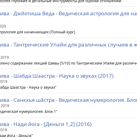
более глубокие и детальные инструменты для оценки отношений.
ива - Джйотиша Веда - Ведическая астрология для 
2020
трология для начинающих (Полный курс)
ва - Тантрические Упайи для различных случаев в ж
 2019
лено содержание лекций Шивы (5/10) по Тантрическим Упаям для различ
ва - Шабда Шаастра - Наука о звуках (2017)
2019
абда Шаастра - Наука о звуках"
ва - Санкхья шāстра - Ведическая нумерология. Блок
 2019
едическая нумерология. Блок 1"
ва - Нади йога - [Деньги 1,2] (2016)
2019
ади йога - Деньги"