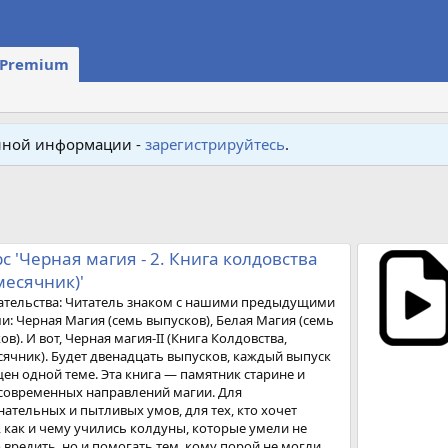
Premium
енной информации -
зарегистрируйтесь
.
с 'Черная магия - 2. Книга колдовства
месячник)'
ательства: Читатель знаком с нашими предыдущими
и: Черная Магия (семь выпусков), Белая Магия (семь
ов). И вот, Черная магия-II (Книга Колдовства,
ячник). Будет двенадцать выпусков, каждый выпуск
ен одной теме. Эта книга — памятник старине и
современных направлений магии. Для
ательных и пытливых умов, для тех, кто хочет
, как и чему учились колдуны, которые умели не
 вредить, но и помогать тем, кому порой не могли