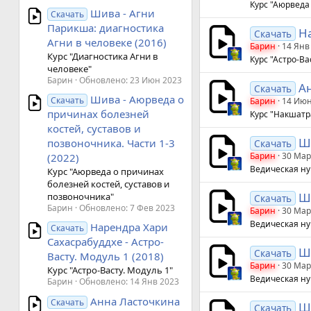
Курс "Аюрведа
Шива - Агни
Скачать
Парикша: диагностика
На
Скачать
Агни в человеке (2016)
Барин
14 Янв
Курс "Диагностика Агни в
Курс "Астро-Ва
человеке"
Барин
Обновлено:
23 Июн 2023
Ан
Скачать
Шива - Аюрведа о
Скачать
Барин
14 Июн
причинах болезней
Курс "Накшатр
костей, суставов и
Ши
позвоночника. Части 1-3
Скачать
Барин
30 Мар
(2022)
Ведическая ну
Курс "Аюрведа о причинах
болезней костей, суставов и
Ши
позвоночника"
Скачать
Барин
Обновлено:
7 Фев 2023
Барин
30 Мар
Ведическая ну
Нарендра Хари
Скачать
Сахасрабуддхе - Астро-
Ши
Скачать
Васту. Модуль 1 (2018)
Барин
30 Мар
Курс "Астро-Васту. Модуль 1"
Ведическая ну
Барин
Обновлено:
14 Янв 2023
Анна Ласточкина
Скачать
Ши
Скачать