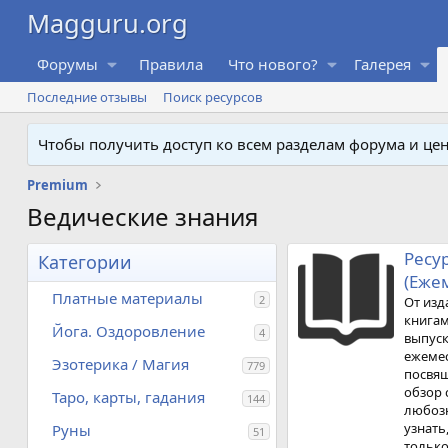
Форумы
Правила
Что нового?
Галерея
Последние отзывы
Поиск ресурсов
Чтобы получить доступ ко всем разделам форума и ц
Premium
Ведические знания
ое колдовство, ведовство,
Ресур
Категории
(Еже
Платные материалы
2
 сборника использованы книги и журналы
От изд
ий, а также выдержки из статей в
книгам
Йога. Оздоровление
4
зданиях из библиотек НИМ МАЭ РАН и
выпуск
йской Академии наук. Сборник «Русское
ежемес
Эзотерика / Магия
779
ставляет собой наиболее полное (на
посвящ
) издание по этой теме. Первая часть
обзор 
Таро, карты, гадания
144
 в себя бестселлер начала века,
любозн
овству, заговорам, ворожбе. Здесь
узнать
Руны
51
пты от болезней и несчастной любви,
только