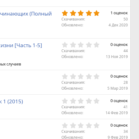
д
з
в
5
начинающих (Полный
1 оценок
ё
,
з
Скачивания
50
0
д
Обновлено
4 Дек 2020
0
з
в
0
изни [Часть 1-5]
0 оценок
ё
,
з
Скачивания
44
0
д
Обновлено
13 Ноя 2019
0
ных случаев
з
в
0
0 оценок
ё
,
з
Скачивания
28
0
д
Обновлено
5 Мар 2019
0
з
0
 1 (2015)
0 оценок
в
,
Скачивания
41
ё
0
Обновлено
14 Фев 2019
з
0
д
з
0
0 оценок
в
,
Скачивания
34
ё
0
Обновлено
9 Фев 2019