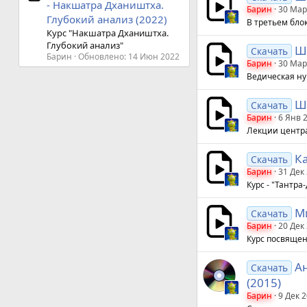
- Накшатра Дхаништха.
Барин
30 Мар
Глубокий анализ (2022)
В третьем блок
Курс "Накшатра Дхаништха.
Глубокий анализ"
Ши
Скачать
Барин
Обновлено:
14 Июн 2022
Барин
30 Мар
Ведическая ну
Ши
Скачать
Барин
6 Янв 
Лекции центр
Ка
Скачать
Барин
31 Дек
Курс - "Тантра
М
Скачать
Барин
20 Дек
Курс посвяще
Ан
Скачать
(2015)
Барин
9 Дек 