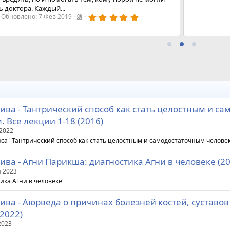
 доктора. Каждый...
5
Обновлено:
7 Фев 2019
,
0
0
з
в
ё
з
д
ва - Тантрический способ как стать целостным и с
 Все лекции 1-18 (2016)
2022
рса "Тантрический способ как стать целостным и самодостаточным челове
ва - Агни Парикша: диагностика Агни в человеке (20
 2023
тика Агни в человеке"
ва - Аюрведа о причинах болезней костей, суставов
(2022)
2023