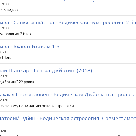
 2022
е 8 видео.
ва - Санкхья шāстра - Ведическая нумерология. 2 бл
 2022
мерология 2 блок
ва - Бхават Бхавам 1-5
2021
а Шива
ли Шанкар - Тантра-джйотиш (2018)
 2020
-джйотиш" 22 урока
ихаил Переясловец - Ведическая Джйотиш астрология
 2020
н базовому пониманию основ астрологии
атолий Тубин - Ведическая астрология. Совместимо
2020