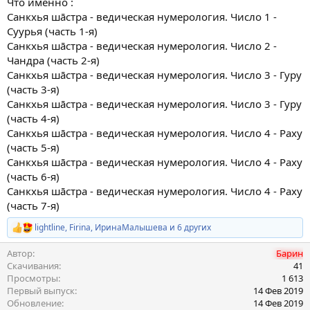
Что именно :
и
я
Санкхья шāстра - ведическая нумерология. Число 1 -
Суурья (часть 1-я)
Санкхья шāстра - ведическая нумерология. Число 2 -
Чандра (часть 2-я)
Санкхья шāстра - ведическая нумерология. Число 3 - Гуру
(часть 3-я)
Санкхья шāстра - ведическая нумерология. Число 3 - Гуру
(часть 4-я)
Санкхья шāстра - ведическая нумерология. Число 4 - Раху
(часть 5-я)
Санкхья шāстра - ведическая нумерология. Число 4 - Раху
(часть 6-я)
Санкхья шāстра - ведическая нумерология. Число 4 - Раху
(часть 7-я)
lightline
,
Firina
,
ИринаМалышева
и 6 других
Р
е
Автор
Барин
а
к
Скачивания
41
ц
Просмотры
1 613
и
Первый выпуск
14 Фев 2019
и
Обновление
14 Фев 2019
: