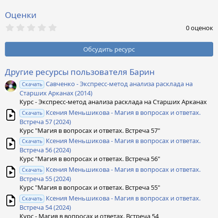
Оценки
0
0 оценок
,
0
0
Обсудить ресурс
з
в
ё
Другие ресурсы пользователя Барин
з
Савченко - Экспресс-метод анализа расклада на
д
Скачать
Старших Арканах (2014)
Курс - Экспресс-метод анализа расклада на Старших Арканах
Ксения Меньшикова - Магия в вопросах и ответах.
Скачать
Встреча 57 (2024)
Курс "Магия в вопросах и ответах. Встреча 57"
Ксения Меньшикова - Магия в вопросах и ответах.
Скачать
Встреча 56 (2024)
Курс "Магия в вопросах и ответах. Встреча 56"
Ксения Меньшикова - Магия в вопросах и ответах.
Скачать
Встреча 55 (2024)
Курс "Магия в вопросах и ответах. Встреча 55"
Ксения Меньшикова - Магия в вопросах и ответах.
Скачать
Встреча 54 (2024)
Курс - Магия в вопросах и ответах. Встреча 54