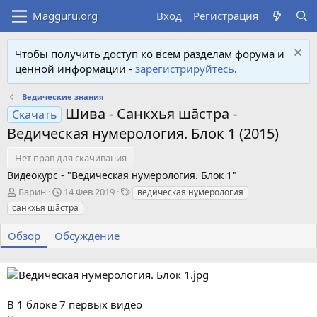
Вход
Регистрация
Чтобы получить доступ ко всем разделам форума и
ценной информации -
зарегистрируйтесь
.
Ведические знания
Шива - Санкхья шāстра -
Скачать
Ведическая нумерология. Блок 1 (2015)
Нет прав для скачивания
Видеокурс - "Ведическая нумерология. Блок 1"
А
Д
Т
Барин
14 Фев 2019
ведическая нумерология
в
а
е
санкхья шāстра
т
т
г
о
а
и
Обзор
Обсуждение
р
с
о
з
д
а
В 1 блоке 7 первых видео
н