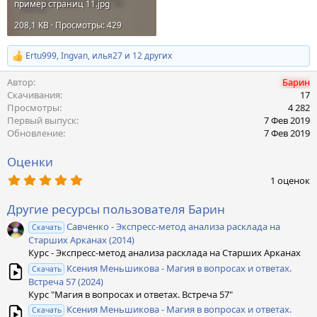
пример страниц 11.jpg
208,1 KB · Просмотры: 429
Ertu999
,
Ingvan
,
илья27
и 12 других
Р
е
Автор
Барин
а
к
Скачивания
17
ц
Просмотры
4 282
и
Первый выпуск
7 Фев 2019
и
Обновление
7 Фев 2019
:
Оценки
5
1 оценок
,
0
Другие ресурсы пользователя Барин
0
з
Савченко - Экспресс-метод анализа расклада на
Скачать
в
Старших Арканах (2014)
ё
з
Курс - Экспресс-метод анализа расклада на Старших Арканах
д
Ксения Меньшикова - Магия в вопросах и ответах.
Скачать
Встреча 57 (2024)
Курс "Магия в вопросах и ответах. Встреча 57"
Ксения Меньшикова - Магия в вопросах и ответах.
Скачать