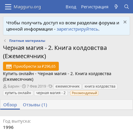
Вход
Регистрация
Чтобы получить доступ ко всем разделам форума и
ценной информации -
зарегистрируйтесь
.
Платные материалы
Черная магия - 2. Книга колдовства
(Ежемесячник)
Приобрести за ₽296,65
Купить онлайн - Черная магия - 2. Книга колдовства
(Ежемесячник)
А
Д
Т
Барин
7 Фев 2019
ежемесячник
книга колдовства
в
а
е
купить онлайн
черная магия - 2
Рекомендуемый
т
т
г
о
а
и
Обзор
Отзывы (1)
р
с
о
з
Год выпуска
д
1996
а