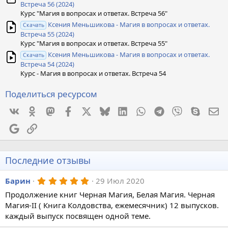
Встреча 56 (2024)
Курс "Магия в вопросах и ответах. Встреча 56"
Ксения Меньшикова - Магия в вопросах и ответах.
Скачать
Встреча 55 (2024)
Курс "Магия в вопросах и ответах. Встреча 55"
Ксения Меньшикова - Магия в вопросах и ответах.
Скачать
Встреча 54 (2024)
Курс - Магия в вопросах и ответах. Встреча 54
Поделиться ресурсом
Vkontakte
Odnoklassniki
Mastodon
Facebook
X
Bluesky
LinkedIn
WhatsApp
Telegram
Viber
Skype
Эл
Google
Ссылка
Последние отзывы
5
Барин
29 Июл 2020
,
Продолжение книг Черная Магия, Белая Магия. Черная
0
0
Магия-II ( Книга Колдовства, ежемесячник) 12 выпусков.
з
каждый выпуск посвящен одной теме.
в
ё