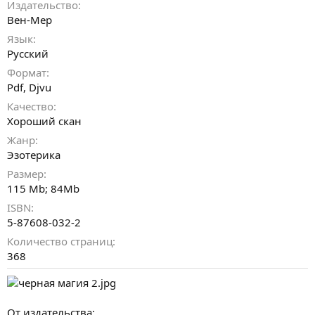
н
Издательство
и
Вен-Мер
я
Язык
Русский
Формат
Pdf, Djvu
Качество
Хороший скан
Жанр
Эзотерика
Размер
115 Mb; 84Mb
ISBN
5-87608-032-2
Количество страниц
368
От издательства: