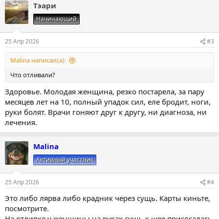
Тэари
Начинающий
25 Апр 2026
#3
Malina написал(а):
Что отливали?
Здоровье. Молодая женщина, резко постарела, за пару
месяцев лет на 10, полный упадок сил, еле бродит, ноги,
руки болят. Врачи гоняют друг к другу, ни диагноза, ни
лечения.
Malina
Активный участник
25 Апр 2026
#4
Это либо лярва либо крадник через сущь. Карты киньте,
посмотрите.
На отливке у женщины на руках сущь к шее присосалась