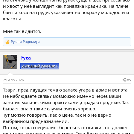
и хвост у неё выглядит как привязка крадника. На плече
бант и коса на груди, указывает на покражу молодости и
красоты.
Мне так видится.
Руса
и
Радомира
Р
е
а
Руса
к
ц
Активный участник
и
и
:
25 Апр 2026
#5
Тэари
, пред идущая тема о запахе угара в доме и вот эта.
Не наблюдаете связь? Возможно именно через Ваши
занятия магическими практиками ,страдают родные. Так
бывает, знаю такие случаи очень хорошо.
Тут можно говорить, как о цене, так и о не верно
выбранном предназначении.
Потом, когда специалист берется за отливки , он должен
понимать символику вылитого. Если браться за то, в чем