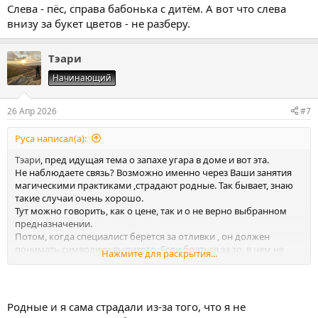
Слева - пёс, справа бабонька с дитём. А вот что слева
внизу за букет цветов - не разберу.
Тэари
Начинающий
26 Апр 2026
#7
Руса написал(а):
Тэари
, пред идущая тема о запахе угара в доме и вот эта.
Не наблюдаете связь? Возможно именно через Ваши занятия
магическими практиками ,страдают родные. Так бывает, знаю
такие случаи очень хорошо.
Тут можно говорить, как о цене, так и о не верно выбранном
предназначении.
Потом, когда специалист берется за отливки , он должен
понимать символику вылитого. Если браться за то, в чем не
Нажмите для раскрытия...
дока, то на себя можно хапнуть бед. Я упоминала в прошлой
теме о причинах и следствиях. Не в укор, но есть над чем
задуматься.
Родные и я сама страдали из-за того, что я не