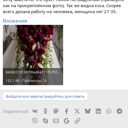
как на прикреплённом фото). Так же видна коса. Скорее
всего делала работу на человека, женщина лет 27-35.
Вложения
bebdc01d13879be46a771f82fb5d9561.jpg
132,1 KB · Просмотры: 16
Войдите или зарегистрируйтесь для ответа.
Vkontakte
Odnoklassniki
Mastodon
Facebook
X
Bluesky
LinkedIn
WhatsA
Te
Поделиться:
Viber
Skype
Электронная почта
Google
Ссылка