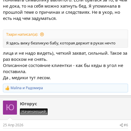
не дока, то на себя можно хапнуть бед. Я упоминала в
прошлой теме о причинах и следствиях. Не в укор, но
есть над чем задуматься.
Тэари написал(а):
Я здесь вижу безликую бабу, которая держит в руках нечто
лица и не надо видеть), четкий захват, сильный. Такое за
раз воском не снять.
Описанное состояние клиентки - как бы кеды в угол не
поставила.
Да , медики тут лесом.
Malina
и
Радомира
Р
е
а
Югорус
к
Ю
ц
Начинающий
и
и
:
25 Апр 2026
#6