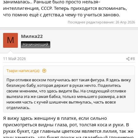
занималась.. Раньше было просто нельзя–
лица и не надо видеть), четкий захват, сильный. Такое за раз
интеллигенция, СССР. Теперь приходится вспоминать,
воском не снять.
что помню ещё с детства,а чему-то учиться заново.
Описанное состояние клиентки - как бы кеды в угол не
поставила.
Последнее редактирование:
26 Апр 2026
Да ,
Милка22
М
Начинающий
11 Май 2026
#8
Тэари написал(а):
При отливке воском получилась вот такая фигура. Я здесь вижу
безликую бабу, которая держит в руках нечто. Поделитесь
своим мнением, что здесь видите Вы. На следующей отливке
вылезла эта же самая бабка, только меньшего размера, а вся
нижняя часть с кучей шишечек вытянулась, часть вовсе
отделилась.
Я вижу здесь женщину в платке, если сильно
присмотреться видны глаза, рот, толстая коса и руки. В
руках букет, где главным цветком является лилия, так же
хочу заметить, что букет похож на свадебный (примерно