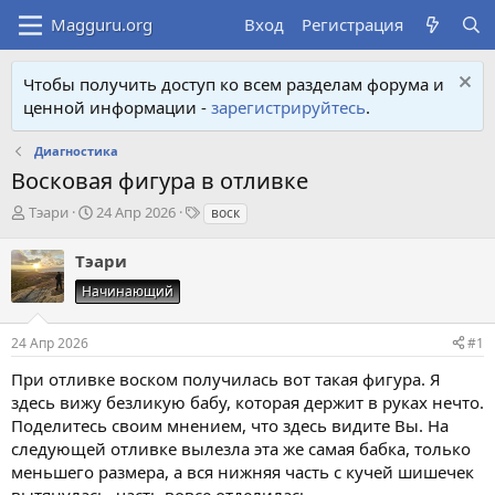
Вход
Регистрация
Чтобы получить доступ ко всем разделам форума и
ценной информации -
зарегистрируйтесь
.
Диагностика
Восковая фигура в отливке
А
Д
Т
Тэари
24 Апр 2026
воск
в
а
е
т
т
г
Тэари
о
а
и
р
н
Начинающий
т
а
е
ч
24 Апр 2026
#1
м
а
ы
л
При отливке воском получилась вот такая фигура. Я
а
здесь вижу безликую бабу, которая держит в руках нечто.
Поделитесь своим мнением, что здесь видите Вы. На
следующей отливке вылезла эта же самая бабка, только
меньшего размера, а вся нижняя часть с кучей шишечек
вытянулась, часть вовсе отделилась.