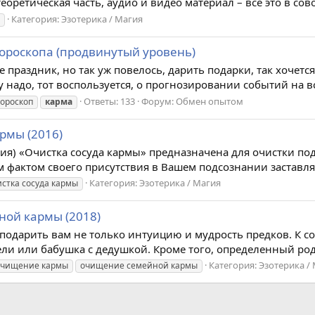
ретическая часть, аудио и видео материал – все это в сово
Категория:
Эзотерика / Магия
ороскопа (продвинутый уровень)
е праздник, но так уж повелось, дарить подарки, так хочет
до, тот воспользуется, о прогнозировании событий на всю 
Ответы: 133
Форум:
Обмен опытом
гороскоп
карма
армы (2016)
ия) «Очистка сосуда кармы» предназначена для очистки под
фактом своего присутствия в Вашем подсознании заставля
Категория:
Эзотерика / Магия
истка сосуда кармы
ной кармы (2018)
подарить вам не только интуицию и мудрость предков. К со
и или бабушка с дедушкой. Кроме того, определенный род 
Категория:
Эзотерика /
очищение кармы
очищение семейной кармы