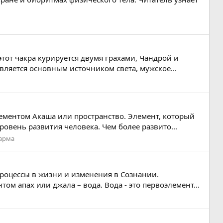
этот чакра курируется двумя грахами, Чандрой и
является основным источником света, мужское...
лементом Акаша или пространство. Элемент, который
овень развития человека. Чем более развито...
арма
процессы в жизни и изменения в Сознании.
ом апах или джала – вода. Вода - это первоэлемент...