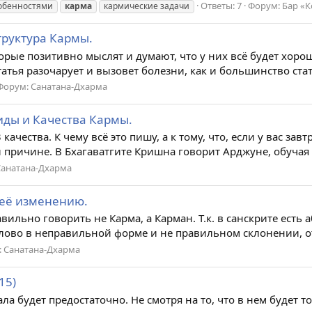
Ответы: 7
Форум:
Бар «К
собенностями
карма
кармические задачи
труктура Кармы.
ые позитивно мыслят и думают, что у них всё будет хорошо
статья разочарует и вызовет болезни, как и большинство стат
Форум:
Санатана-Дхарма
иды и Качества Кармы.
качества. К чему всё это пишу, а к тому, что, если у вас за
й причине. В Бхагаватгите Кришна говорит Арджуне, обучая е
Санатана-Дхарма
 её изменению.
вильно говорить не Карма, а Карман. Т.к. в санскрите есть 
 слово в неправильной форме и не правильном склонении, о
:
Санатана-Дхарма
15)
иала будет предостаточно. Не смотря на то, что в нем будет 