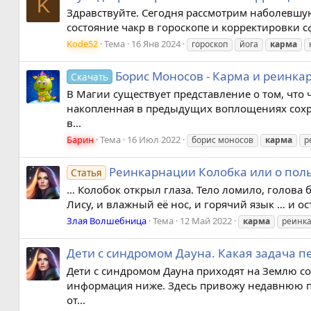
K
Здравствуйте. Сегодня рассмотрим наболевшую
состояние чакр в гороскопе и корректировки сф
Kode52
Тема
16 Янв 2024
гороскоп
йога
карма
Борис Моносов - Карма и реинкар
Скачать
В Магии существует представление о том, что
накопленная в предыдущих воплощениях сохра
в...
Барин
Тема
16 Июл 2022
борис моносов
карма
р
Реинкарнации Колобка или о пол
Статья
… Колобок открыл глаза. Тело ломило, голова 
Лису, и влажный её нос, и горячий язык … и ос
Злая Волшебница
Тема
12 Май 2022
карма
реинк
Дети с синдромом Дауна. Какая задача п
Дети с синдромом Дауна приходят на Землю со
информация ниже. Здесь привожу недавнюю пе
от...