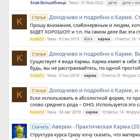
Злая Волшебница
Тема
31 Янв 2022
дети
дети с о
Доходчиво и подробно о Карме. С
Статья
K
Прошу внимания, слабонервным и людям, котор
БУДЕТ ХОРОШО!!! и т.п. На самом деле Вас эта 
Kode52
Тема
8 Сен 2019
Ответы: 76
йога
карма
Доходчиво и подробно о Карме. В
Статья
K
Существует 4 вида Кармы. Карма имеет в себе 3 
будь, вы не расстраивайтесь, по одной просто
Kode52
Тема
5 Сен 2019
Ответы: 8
Форум:
карма
Доходчиво и подробно о Карме, и
Статья
K
Если использовать в абсолютной форме, то пра
слово среднего рода – ОНО. Используется это
Kode52
Тема
30 Авг 2019
Ответы: 14
Форум
карма
Аверин - Практическая Карма (20
Скачать
Структура курса Сразу хочу сказать, что матер