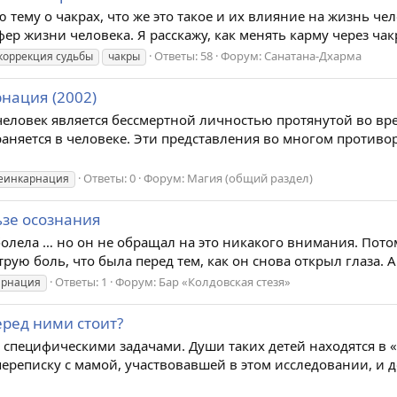
 тему о чакрах, что же это такое и их влияние на жизнь ч
ер жизни человека. Я расскажу, как менять карму через чак
Ответы: 58
Форум:
Санатана-Дхарма
коррекция судьбы
чакры
нация (2002)
 человек является бессмертной личностью протянутой во вр
няется в человеке. Эти представления во многом против
Ответы: 0
Форум:
Магия (общий раздел)
еинкарнация
ьзе осознания
болела … но он не обращал на это никакого внимания. Потом
трую боль, что была перед тем, как он снова открыл глаза. А
Ответы: 1
Форум:
Бар «Колдовская стезя»
арнация
еред ними стоит?
 специфическими задачами. Души таких детей находятся в 
реписку с мамой, участвовавшей в этом исследовании, и 