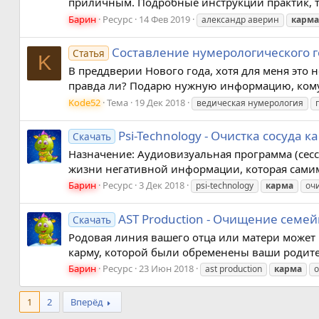
приличным. Подробные инструкции практик, тео
Барин
Ресурс
14 Фев 2019
александр аверин
карма
Составление нумерологического г
Статья
K
В преддверии Нового года, хотя для меня это н
правда ли? Подарю нужную информацию, кому на
Kode52
Тема
19 Дек 2018
ведическая нумерология
Psi-Technology - Очистка сосуда к
Скачать
Назначение: Аудиовизуальная программа (сесс
жизни негативной информации, которая самим 
Барин
Ресурс
3 Дек 2018
psi-technology
карма
оч
AST Production - Очищение семей
Скачать
Родовая линия вашего отца или матери может 
карму, которой были обременены ваши родител
Барин
Ресурс
23 Июн 2018
ast production
карма
1
2
Вперёд