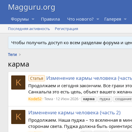
Форумы
Правила
Что нового?
Галерея
Последняя активность
Регистрация
Чтобы получить доступ ко всем разделам форума и ц
Теги
карма
Изменение кармы человека (часть
Статья
K
Продолжаем и сегодня закончим. Все грахи это
Санкальпа это есть цель, объект вашего желани
Kode52
Тема
12 Июн 2026
карма
пуджа
создание
Изменение кармы человека (часть 2)
K
Продолжаем. Наша пуджа – то вселенная в мин
сторонам света. Пуджа должна быть ориентирова