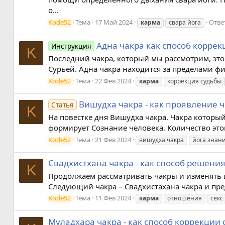
о...
Kode52
Тема
17 Май 2024
Отве
карма
свара йога
Адна чакра как способ коррек
Инструкция
K
Последний чакра, который мы рассмотрим, это 
Сурьей. Адна чакра находится за пределами фи
Kode52
Тема
22 Фев 2024
карма
коррекция судьбы
Вишудха чакра - как проявление 
Статья
K
На повестке дня Вишудха чакра. Чакра которы
формирует Сознание человека. Количество этог
Kode52
Тема
21 Фев 2024
вишудха чакра
йога знан
Свадхистхана чакра - как способ решения
K
Продолжаем рассматривать чакры и изменять и
Следующий чакра – Свадхистахана чакра и пред
Kode52
Тема
11 Фев 2024
карма
отношения
секс
Муладхара чакра - как способ коррекции 