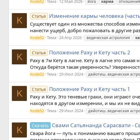
Kode52
Тема
12 Май 2026
йога
карма
отношени
Изменение кармы человека (часть
Статья
K
Существует один из множества способов изме
нанести ущерб, добро пожаловать в другие раз
Kode52
Тема
24 Апр 2026
ведическая астрология
к
Положение Раху и Кету часть 2
Статья
K
Раху в 7м Кету в лагне. Кету в лагне это сама
Откуда берётся такая уверенность? Уверенность
Kode52
Тема
29 Июл 2024
джйотиш. ведическая астр
Положение Раху и Кету часть 1
Статья
K
Раху и Кету. Это теневые грахи, они играют 
находятся в другом измерении, и мы их не ви
Kode52
Тема
29 Июл 2024
джйотиш. ведическая астр
Свами Сатьянанда Сарасвати - Св
Скачать
K
Свара йога — путь к пониманию вашего прошл
помощи определенного дыхания свара йоги. Па