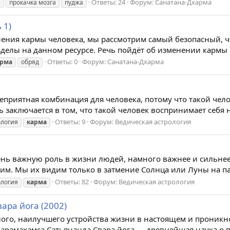
Ответы: 24
Форум:
Санатана-Дхарма
я
прокачка мозга
пуджа
 1)
нения кармы человека, мы рассмотрим самый безопасный, ч
делы на данном ресурсе. Речь пойдёт об изменении кармы чел
Ответы: 0
Форум:
Санатана-Дхарма
арма
обряд
я неприятная комбинация для человека, потому что такой чело
 заключается в том, что такой человек воспринимает себя не
Ответы: 9
Форум:
Ведическая астрология
ология
карма
очень важную роль в жизни людей, намного важнее и сильн
дим. Мы их видим только в затмение Солнца или Луны на па
Ответы: 82
Форум:
Ведическая астрология
ология
карма
ара йога (2002)
ого, наилучшего устройства жизни в настоящем и проникн
рамахамса Сатьянанда Свара йога — древнейшая наука о пр