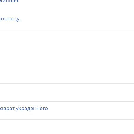
длинная
отворцу.
озврат украденного