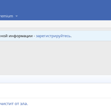
remium
енной информации -
зарегистрируйтесь
.
истит от зла.