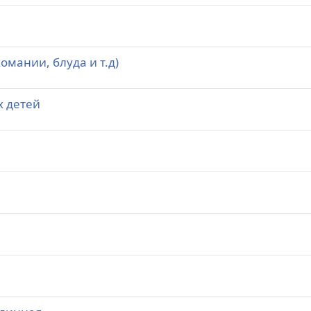
омании, блуда и т.д)
х детей