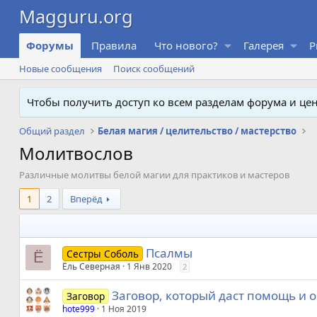
Форумы
Правила
Что нового?
Галерея
P
Новые сообщения
Поиск сообщений
Чтобы получить доступ ко всем разделам форума и ц
Общий раздел
Белая магия / целительство / мастерство
Молитвослов
Различные молитвы белой магии для практиков и мастеров
1
2
Вперёд
Псалмы
Сестры Соболь
Ё
Ёль Северная
1 Янв 2020
2
Заговор, который даст помощь и оч
Заговор
hote999
1 Ноя 2019