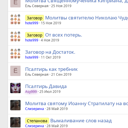
Молитва Священномученика Киприана, 
Ё
Ёль Северная
25 Ноя 2019
Молитвы святителю Николаю Чуд
Заговор
hote999
15 Ноя 2019
От всех потерь.
Заговор
hote999
4 Ноя 2019
Заговор на Достаток.
hote999
11 Окт 2019
Псалтирь как требник
Ё
Ёль Северная
21 Сен 2019
Псалтирь Давида
Asy999
25 Июл 2019
Молитва святому Иоанну Стратилату на в
Слизерина
28 Май 2019
Вымаливание слов назад
Степанова
Слизерина
28 Май 2019