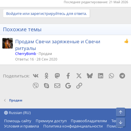
Последнее редактирование:
21 Май 2026
Войдите или зарегистрируйтесь для ответа.
Похожие темы
Продам Свечи заряженые и Свечи
ритуалы
CherryBomb
Продам
Ответы
16
28 Сен 2020
Vkontakte
Odnoklassniki
Mastodon
Facebook
X
Bluesky
LinkedIn
WhatsA
Te
Поделиться:
Viber
Skype
Электронная почта
Google
Ссылка
Продам
Свер
Russian (RU)
Помощь сайту
Премиум доступ
Правообладателям
Теги
Сниз
Условия и правила
Политика конфиденциальности
Помощь