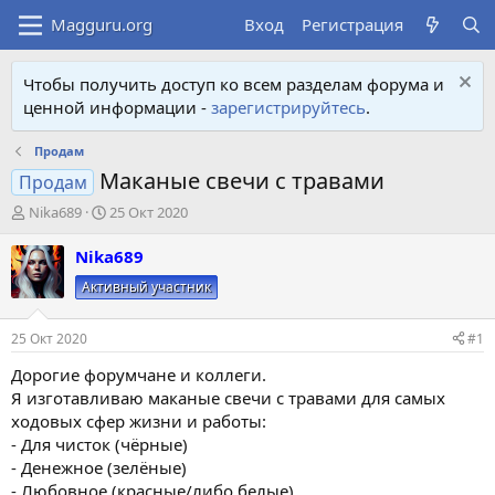
Вход
Регистрация
Чтобы получить доступ ко всем разделам форума и
ценной информации -
зарегистрируйтесь
.
Продам
Маканые свечи с травами
Продам
А
Д
Nika689
25 Окт 2020
в
а
т
т
Nika689
о
а
Активный участник
р
н
т
а
е
ч
25 Окт 2020
#1
м
а
ы
л
Дорогие форумчане и коллеги.
а
Я изготавливаю маканые свечи с травами для самых
ходовых сфер жизни и работы:
- Для чисток (чёрные)
- Денежное (зелёные)
- Любовное (красные/либо белые)