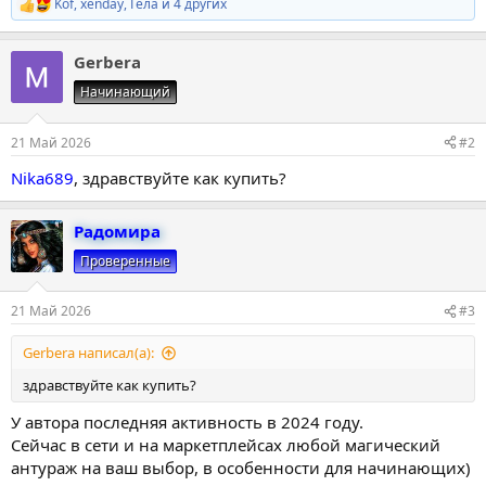
Kof
,
xenday
,
Гела
и 4 других
Р
е
а
Gerbera
к
ц
Начинающий
и
и
:
21 Май 2026
#2
Nika689
, здравствуйте как купить?
Радомира
Проверенные
21 Май 2026
#3
Gerbera написал(а):
здравствуйте как купить?
У автора последняя активность в 2024 году.
Сейчас в сети и на маркетплейсах любой магический
антураж на ваш выбор, в особенности для начинающих)