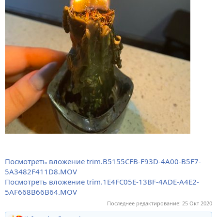
Посмотреть вложение trim.B5155CFB-F93D-4A00-B5F7-
5A3482F411D8.MOV
Посмотреть вложение trim.1E4FC05E-13BF-4ADE-A4E2-
5AF668B66B64.MOV
Последнее редактирование:
25 Окт 2020