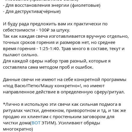
- Для восстановления энергии (фиолетовые)
- Для деструктива(чёрные)
И буду рада предложить вам их практически по
себестоимости - 100₽ за штуку.
Так как каждая свеча изготавливается вручную отдельно,
точных сроков горения и размеров нет, но среднее
время горения - 1:25-1:40. Трав много в составе, текут и
пылают сильно.
Для каждой сферы набор трав разный, которые я
составляла сама методом проб и ошибок.
Данные свечи не имеют на себе конкретной программы
«под Васю/Петю/Машу конкретно»!, но имеют
направленное действие в определенную сферу/ритуал.
*Лично я использую эти свечи как сильная подмога в
ритуалах чистки, денежном, приворотном и тд, и так же
продаю их клиентам с простеньким заговором для
чистки дома(
ВОТ
ЭТИМ). Усиливают обряды
многократно)