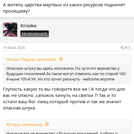
А житель царства мертвых из каких ресурсов подкинет
просящему?
Krisska
Начинающий
19 Май 2026
#15
Лопшо Педунь написал(а):
Опасную штуку вы здесь изложили..По сути это воровство у
будущих поколений.За такое могут отвесить как по старой 102-
й ныне 105-й УК. Но кто хочет рискнуть - welcome anytime
Глупость какую то вы говорите все же ! А тогда что для
вас не опасно ,сапожок кинуть на святки ?! Так и то
кстати ваш бог лжец который против и так же значит
опасная штука
Югорус написал(а):
Никакое это не воровство у будущих поколений, а обряд и