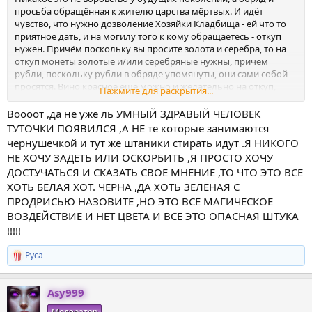
просьба обращённая к жителю царства мёртвых. И идёт
чувство, что нужно дозволение Хозяйки Кладбища - ей что то
приятное дать, и на могилу того к кому обращаетесь - откуп
нужен. Причём поскольку вы просите золота и серебра, то на
откуп монеты золотые и/или серебряные нужны, причём
рубли, поскольку рубли в обряде упомянуты, они сами собой
просятся. Вино красное ещё можно и желательно на откуп,
Нажмите для раскрытия...
поскольку красное вино упомянуто. Бутылку откупоривать
обязательно.
Воооот ,да не уже ль УМНЫЙ ЗДРАВЫЙ ЧЕЛОВЕК
По дороге с кладбища до дома - ни с кем не разговаривать,
ТУТОЧКИ ПОЯВИЛСЯ ,А НЕ те которые занимаются
если кто приветствует - кивайте в ответ или поклон
чернушечкой и тут же штаники стирать идут .Я НИКОГО
отвешивайте
НЕ ХОЧУ ЗАДЕТЬ ИЛИ ОСКОРБИТЬ ,Я ПРОСТО ХОЧУ
ДОСТУЧАТЬСЯ И СКАЗАТЬ СВОЕ МНЕНИЕ ,ТО ЧТО ЭТО ВСЕ
ХОТЬ БЕЛАЯ ХОТ. ЧЕРНА ,ДА ХОТЬ ЗЕЛЕНАЯ С
ПРОДРИСЬЮ НАЗОВИТЕ ,НО ЭТО ВСЕ МАГИЧЕСКОЕ
ВОЗДЕЙСТВИЕ И НЕТ ЦВЕТА И ВСЕ ЭТО ОПАСНАЯ ШТУКА
!!!!!
Руса
Р
е
а
Asy999
к
ц
Модератор