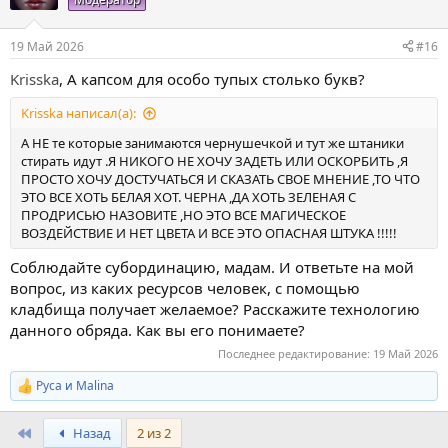
и
и
:
19 Май 2026
#16
Krisska
, А капсом для особо тупых столько букв?
Krisska написал(а):
А НЕ те которые занимаются чернушечкой и тут же штаники
стирать идут .Я НИКОГО НЕ ХОЧУ ЗАДЕТЬ ИЛИ ОСКОРБИТЬ ,Я
ПРОСТО ХОЧУ ДОСТУЧАТЬСЯ И СКАЗАТЬ СВОЕ МНЕНИЕ ,ТО ЧТО
ЭТО ВСЕ ХОТЬ БЕЛАЯ ХОТ. ЧЕРНА ,ДА ХОТЬ ЗЕЛЕНАЯ С
ПРОДРИСЬЮ НАЗОВИТЕ ,НО ЭТО ВСЕ МАГИЧЕСКОЕ
ВОЗДЕЙСТВИЕ И НЕТ ЦВЕТА И ВСЕ ЭТО ОПАСНАЯ ШТУКА !!!!!
Соблюдайте субординацию, мадам. И ответьте на мой
вопрос, из каких ресурсов человек, с помощью
кладбища получает желаемое? Расскажите технологию
данного обряда. Как вы его понимаете?
Последнее редактирование:
19 Май 2026
Руса
и
Malina
Р
е
а
First
Назад
2 из 2
к