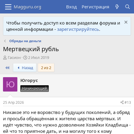
Вход
Регистрация
Чтобы получить доступ ко всем разделам форума и
ценной информации -
зарегистрируйтесь
.
Обряды на деньги
Мертвецкий рубль
А
Д
Гасион
2 Июл 2019
в
а
First
Назад
2 из 2
т
т
о
а
р
н
Югорус
Ю
т
а
Начинающий
е
ч
м
а
ы
л
25 Апр 2026
#13
а
Никакое это не воровство у будущих поколений, а обряд
и просьба обращённая к жителю царства мёртвых. И
идёт чувство, что нужно дозволение Хозяйки Кладбища -
ей что то приятное дать, и на могилу того к кому