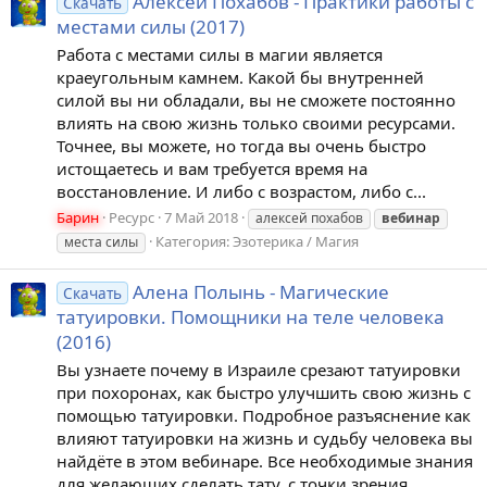
Алексей Похабов - Практики работы с
Скачать
местами силы (2017)
Работа с местами силы в магии является
краеугольным камнем. Какой бы внутренней
силой вы ни обладали, вы не сможете постоянно
влиять на свою жизнь только своими ресурсами.
Точнее, вы можете, но тогда вы очень быстро
истощаетесь и вам требуется время на
восстановление. И либо с возрастом, либо с...
Барин
Ресурс
7 Май 2018
алексей похабов
вебинар
Категория:
Эзотерика / Магия
места силы
Алена Полынь - Магические
Скачать
татуировки. Помощники на теле человека
(2016)
Вы узнаете почему в Израиле срезают татуировки
при похоронах, как быстро улучшить свою жизнь с
помощью татуировки. Подробное разъяснение как
влияют татуировки на жизнь и судьбу человека вы
найдёте в этом вебинаре. Все необходимые знания
для желающих сделать тату, с точки зрения