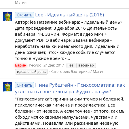
Магия
Lee - Идеальный день (2016)
Скачать
Автор: lee Название вебинара: «Идеальный день»
Дата проведения: 3 декабря 2016 Длительность
вебинара: 1ч. 33мин. Формат: видео MP4 +
документ PDF О вебинаре: Задача вебинара -
наработать навыки идеального дня. Идеальный
день означает, что: - каждое событие случается
точно в нужное время; -...
Барин
Ресурс
24 Дек 2017
lee
вебинар
Категория:
Эзотерика / Магия
идеальный день
Нина Рубштейн - Психосоматика: как
Скачать
услышать свое тело и разбудить разум?
"Психосоматика": причины симптомов и болезней,
психологическая гигиена и профилактика. Все
болезни - от нервов. А если точнее - от того, как мы
обходимся со своими импульсами, чувствами и
действиями. Подавляя или раскачивая нервную
систему в связи с теми привычками поведения,