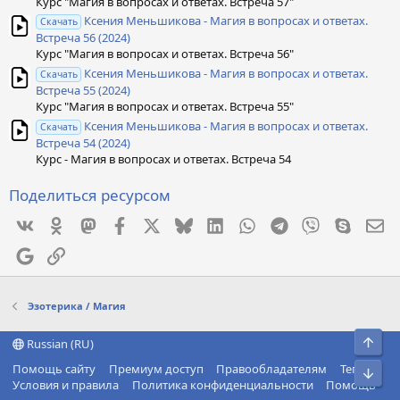
Курс "Магия в вопросах и ответах. Встреча 57"
Ксения Меньшикова - Магия в вопросах и ответах.
Скачать
Встреча 56 (2024)
Курс "Магия в вопросах и ответах. Встреча 56"
Ксения Меньшикова - Магия в вопросах и ответах.
Скачать
Встреча 55 (2024)
Курс "Магия в вопросах и ответах. Встреча 55"
Ксения Меньшикова - Магия в вопросах и ответах.
Скачать
Встреча 54 (2024)
Курс - Магия в вопросах и ответах. Встреча 54
Поделиться ресурсом
Vkontakte
Odnoklassniki
Mastodon
Facebook
X
Bluesky
LinkedIn
WhatsApp
Telegram
Viber
Skype
Эл
Google
Ссылка
Эзотерика / Магия
Свер
Russian (RU)
Помощь сайту
Премиум доступ
Правообладателям
Теги
Сниз
Условия и правила
Политика конфиденциальности
Помощь