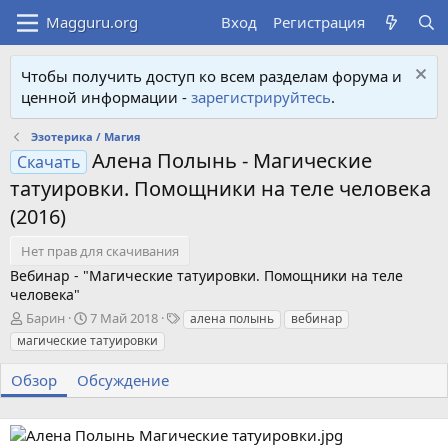
Вход
Регистрация
Чтобы получить доступ ко всем разделам форума и
ценной информации -
зарегистрируйтесь
.
Эзотерика / Магия
Алена Полынь - Магические
Скачать
татуировки. Помощники на теле человека
(2016)
Нет прав для скачивания
Вебинар - "Магические татуировки. Помощники на теле
человека"
А
Д
Т
Барин
7 Май 2018
алена полынь
вебинар
в
а
е
магические татуировки
т
т
г
о
а
и
Обзор
Обсуждение
р
с
о
з
д