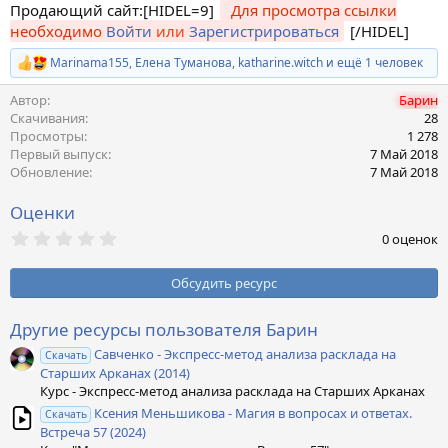
Продающий сайт:[HIDEL=9]
Для просмотра ссылки
необходимо
Войти
или
Зарегистрироваться
[/HIDEL]
Marinama155
,
Елена Туманова
,
katharine.witch
и ещё 1 человек
Р
е
Автор
Барин
а
к
Скачивания
28
ц
Просмотры
1 278
и
Первый выпуск
7 Май 2018
и
Обновление
7 Май 2018
:
Оценки
0
0 оценок
,
0
0
Обсудить ресурс
з
в
ё
Другие ресурсы пользователя Барин
з
Савченко - Экспресс-метод анализа расклада на
д
Скачать
Старших Арканах (2014)
Курс - Экспресс-метод анализа расклада на Старших Арканах
Ксения Меньшикова - Магия в вопросах и ответах.
Скачать
Встреча 57 (2024)