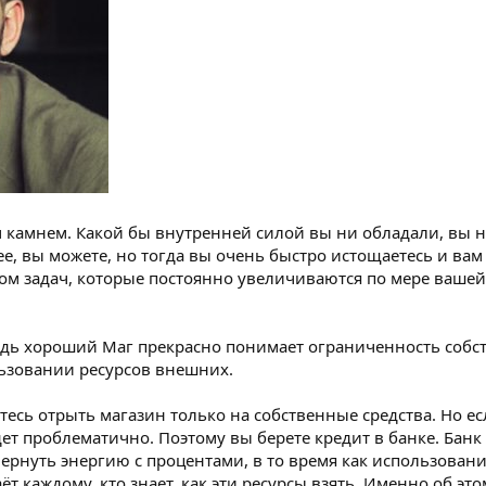
м камнем. Какой бы внутренней силой вы ни обладали, вы 
е, вы можете, но тогда вы очень быстро истощаетесь и вам 
вом задач, которые постоянно увеличиваются по мере вашей
едь хороший Маг прекрасно понимает ограниченность собс
льзовании ресурсов внешних.
тесь отрыть магазин только на собственные средства. Но е
ет проблематично. Поэтому вы берете кредит в банке. Банк 
ернуть энергию с процентами, в то время как использован
т каждому, кто знает, как эти ресурсы взять. Именно об это