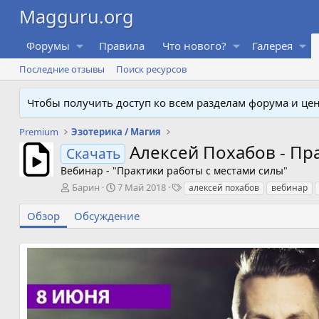
Форумы
Правила
Что нового?
Галерея
Последние отзывы
Поиск ресурсов
Чтобы получить доступ ко всем разделам форума и ц
Premium
Эзотерика / Магия
Алексей Похабов - Пр
Скачать
Вебинар - "Практики работы с местами силы"
А
Д
Т
Барин
7 Май 2018
алексей похабов
вебинар
в
а
е
т
т
г
Обзор
Обсуждение
о
а
и
р
с
о
з
д
а
н
и