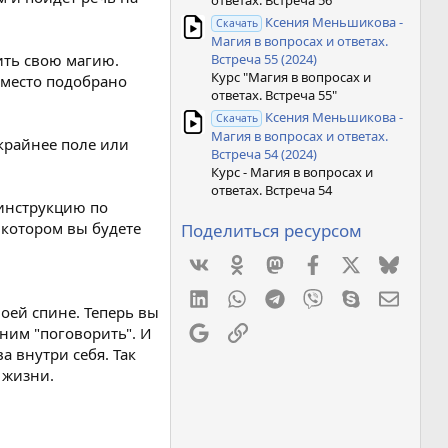
ответах. Встреча 56"
Ксения Меньшикова -
Скачать
Магия в вопросах и ответах.
Встреча 55 (2024)
рить свою магию.
Курс "Магия в вопросах и
 место подобрано
ответах. Встреча 55"
Ксения Меньшикова -
Скачать
Магия в вопросах и ответах.
скрайнее поле или
Встреча 54 (2024)
Курс - Магия в вопросах и
ответах. Встреча 54
 инструкцию по
 котором вы будете
Поделиться ресурсом
Vkontakte
Odnoklassniki
Mastodon
Facebook
X
Bluesk
LinkedIn
WhatsApp
Telegram
Viber
Skype
Элект
оей спине. Теперь вы
Google
Ссылка
ним "поговорить". И
а внутри себя. Так
в жизни.