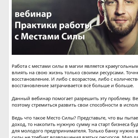
я
Работа с местами силы в магии является краеугольны
влиять на свою жизнь только своими ресурсами. Точне
восстановление. И либо с возрастом, либо с количест
восстановление затрачивается всё больше и больше.
Данный вебинар помогает разрешить эту проблему. В
поэтому стремиться развить свои способности в испо
Ведь что такое Место Силы? Представьте, что вы пытае
доход, то накопить нужную сумму на старт бизнеса буд
для молодого предпринимателя. Только банку нужно в
силы не требует возвращения взятых ресурсов. Мир даё