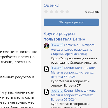
Оценки
0
0 оценок
,
0
0
Обсудить ресурс
з
в
ё
Другие ресурсы
з
пользователя Барин
д
Савченко - Экспресс-
Скачать
метод анализа расклада на
не сможете постоянно
Старших Арканах (2014)
требуется время на
Курс - Экспресс-метод анализа
 жизни, время на
расклада на Старших Арканах
Ксения Меньшикова -
Скачать
Магия в вопросах и ответах.
Встреча 57 (2024)
твенных ресурсов и
Курс "Магия в вопросах и
ответах. Встреча 57"
Ксения Меньшикова -
Скачать
сли у вас маленький
Магия в вопросах и ответах.
- и есть место силы
Встреча 56 (2024)
ие планетарных мест
Курс "Магия в вопросах и
м и пойдет речь на