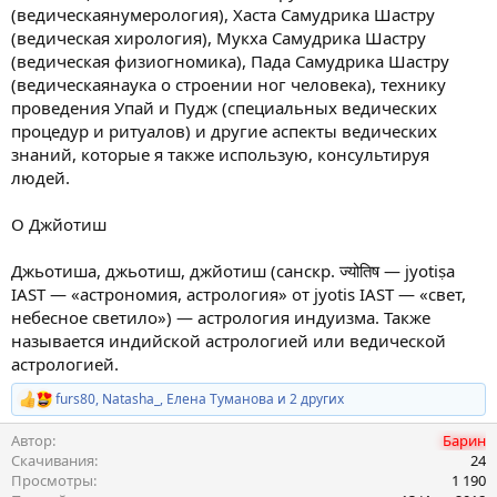
(ведическаянумерология), Хаста Самудрика Шастру
(ведическая хирология), Мукха Самудрика Шастру
(ведическая физиогномика), Пада Самудрика Шастру
(ведическаянаука о строении ног человека), технику
проведения Упай и Пудж (специальных ведических
процедур и ритуалов) и другие аспекты ведических
знаний, которые я также использую, консультируя
людей.
О Джйотиш
Джьотиша, джьотиш, джйотиш (санскр. ज्योतिष — jyotiṣa
IAST — «астрономия, астрология» от jyotis IAST — «свет,
небесное светило») — астрология индуизма. Также
называется индийской астрологией или ведической
астрологией.
furs80
,
Natasha_
,
Елена Туманова
и 2 других
Р
е
Автор
Барин
а
к
Скачивания
24
ц
Просмотры
1 190
и