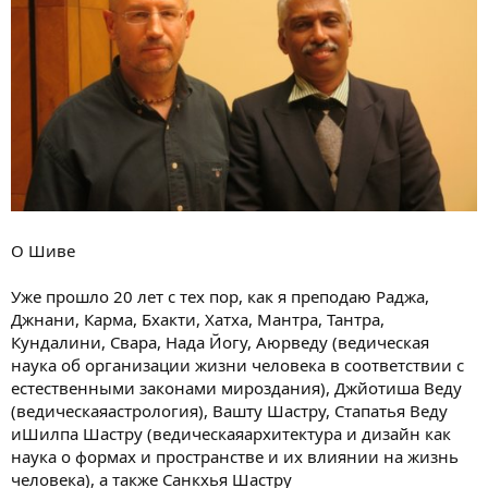
и
я
О Шиве
Уже прошло 20 лет с тех пор, как я преподаю Раджа,
Джнани, Карма, Бхакти, Хатха, Мантра, Тантра,
Кундалини, Свара, Нада Йогу, Аюрведу (ведическая
наука об организации жизни человека в соответствии с
естественными законами мироздания), Джйотиша Веду
(ведическаяастрология), Вашту Шастру, Стапатья Веду
иШилпа Шастру (ведическаяархитектура и дизайн как
наука о формах и пространстве и их влиянии на жизнь
человека), а также Санкхья Шастру