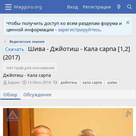
Вход
Регистрация
Чтобы получить доступ ко всем разделам форума и
ценной информации -
зарегистрируйтесь
.
Ведические знания
Шива - Джйотиш - Кала сарпа [1,2]
Скачать
(2017)
Нет прав для скачивания
Джйотиш - Кала сарпа
А
Д
Т
Барин
13 Июн 2018
джйотиш
кала сарпа
шива
в
а
е
т
т
г
Обзор
Обсуждение
о
а
и
р
с
о
з
д
а
н