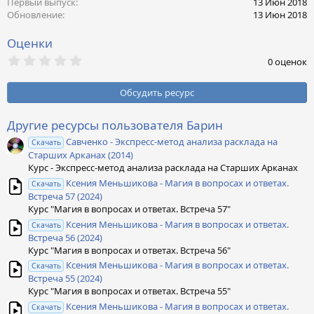
Первый выпуск
13 Июн 2018
и
Обновление
13 Июн 2018
:
Оценки
0
0 оценок
,
0
0
Обсудить ресурс
з
в
ё
Другие ресурсы пользователя Барин
з
Савченко - Экспресс-метод анализа расклада на
д
Скачать
Старших Арканах (2014)
Курс - Экспресс-метод анализа расклада на Старших Арканах
Ксения Меньшикова - Магия в вопросах и ответах.
Скачать
Встреча 57 (2024)
Курс "Магия в вопросах и ответах. Встреча 57"
Ксения Меньшикова - Магия в вопросах и ответах.
Скачать
Встреча 56 (2024)
Курс "Магия в вопросах и ответах. Встреча 56"
Ксения Меньшикова - Магия в вопросах и ответах.
Скачать
Встреча 55 (2024)
Курс "Магия в вопросах и ответах. Встреча 55"
Ксения Меньшикова - Магия в вопросах и ответах.
Скачать