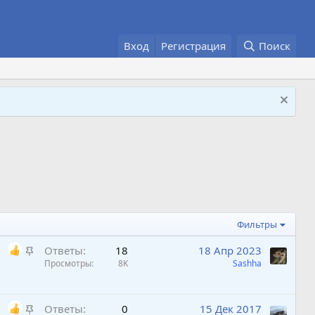
Вход
Регистрация
Поиск
Фильтры
З
Ответы
18
18 Апр 2023
а
Просмотры
8K
Sashha
к
р
З
е
Ответы
0
15 Дек 2017