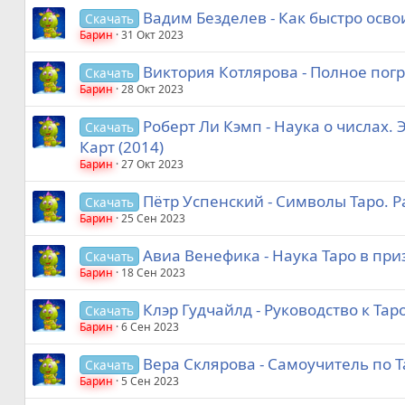
Вадим Безделев - Как быстро освои
Скачать
Барин
31 Окт 2023
Виктория Котлярова - Полное погр
Скачать
Барин
28 Окт 2023
Роберт Ли Кэмп - Наука о числах.
Скачать
Карт (2014)
Барин
27 Окт 2023
Пётр Успенский - Символы Таро. Р
Скачать
Барин
25 Сен 2023
Авиа Венефика - Наука Таро в при
Скачать
Барин
18 Сен 2023
Клэр Гудчайлд - Руководство к Та
Скачать
Барин
6 Сен 2023
Вера Склярова - Самоучитель по Т
Скачать
Барин
5 Сен 2023