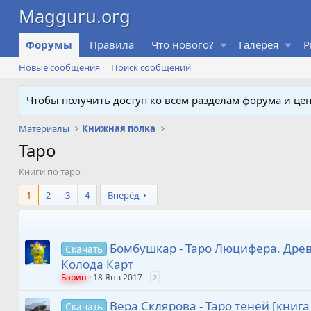
Форумы
Правила
Что нового?
Галерея
P
Новые сообщения
Поиск сообщений
Чтобы получить доступ ко всем разделам форума и ц
Материалы
Книжная полка
Таро
Книги по таро
1
2
3
4
Вперёд
Бомбушкар - Таро Люцифера. Древн
Скачать
Колода Карт
Барин
18 Янв 2017
2
Вера Склярова - Таро теней [книга 
Скачать