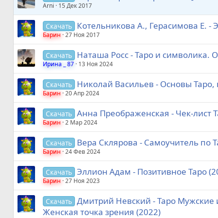
Arni
15 Дек 2017
Котельникова А., Герасимова Е. -
Скачать
Барин
27 Ноя 2017
Наташа Росс - Таро и символика. О
Скачать
Ирина _ 87
13 Ноя 2024
Николай Васильев - Основы Таро,
Скачать
Барин
20 Апр 2024
Анна Преображенская - Чек-лист 
Скачать
Барин
2 Мар 2024
Вера Склярова - Самоучитель по Т
Скачать
Барин
24 Фев 2024
Эллион Адам - Позитивное Таро (2
Скачать
Барин
27 Ноя 2023
Дмитрий Невский - Таро Мужские 
Скачать
Женская точка зрения (2022)