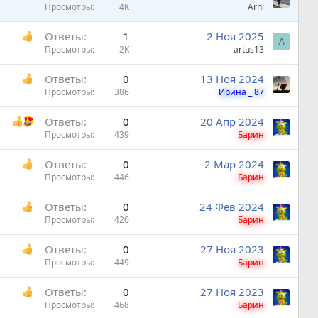
а
Просмотры
4K
Arni
п
к
л
Ответы
1
2 Ноя 2025
р
е
A
Просмотры
2K
artus13
е
н
п
о
Ответы
0
13 Ноя 2024
л
Просмотры
386
Ирина _ 87
е
н
Ответы
0
20 Апр 2024
о
Просмотры
439
Барин
Ответы
0
2 Мар 2024
Просмотры
446
Барин
Ответы
0
24 Фев 2024
Просмотры
420
Барин
Ответы
0
27 Ноя 2023
Просмотры
449
Барин
Ответы
0
27 Ноя 2023
Просмотры
468
Барин