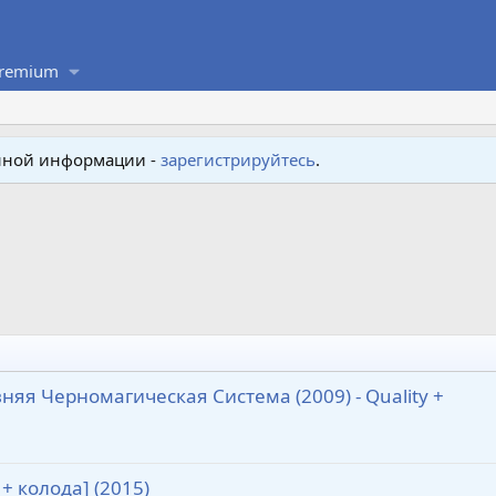
remium
енной информации -
зарегистрируйтесь
.
яя Черномагическая Система (2009) - Quality +
+ колода] (2015)