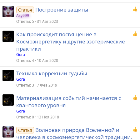
Построение защиты
Статья
Asy999
Ответы
5
31 Авг 2023
Как происходит посвящение в
Космоэнергетику и другие эзотерические
практики
Gora
Ответы
4
10 Авг 2020
Техника коррекции судьбы
Gora
Ответы
3
7 Фев 2019
Материализация событий начинается c
квантового уровня
Gora
Ответы
0
13 Ноя 2018
Волновая природа Вселенной и
Статья
человека в космоэнергетической традиции.