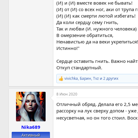
(И) и (И) вместе вовек не бывать!
(И) от (И) со всех ног, аки от трупа
(И) (И) как смерти лютой избегать!
Да коли сердцу сему гнить,
Так и любви (И. нужного человека) 
В омерзение обратиться,
Ненавистью да на веки укрепиться!
Истинно!"
Сердце оставить гнить. Важно найт
Откуп стандартный.
vivichka
,
Барин
,
Tvz
и 2 других
Р
е
а
8 Июн 2020
к
ц
Отличный обряд. Делала его 2,5 м
и
и
рассорку на лук сверху допом - уж
:
несусветная, но он того стоил. Вос
Nika689
Активный