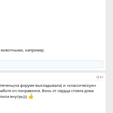
но животными, например.
#2
ю печень(на форуме выкладывала) и «классическую»
работе оч понравился. Вонь от сердца стояла дома
епила внутрь)))