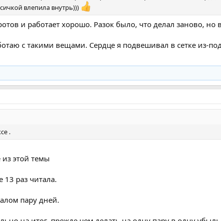
осичкой влепила внутрь)))
отов и работает хорошо. Разок было, что делал заново, но 
ботаю с такими вещами. Сердце я подвешивал в сетке из-под 
се .
 из этой темы
ке 13 раз читала.
валом пару дней.
льно на итог, прежде чем делать на одну пару в одну убыль