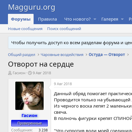
Форумы
Правила
Что нового?
Галерея
P
Новые сообщения
Поиск сообщений
Чтобы получить доступ ко всем разделам форума и ц
Общий раздел
Чаровные воздействия
Остуда — Отворот
Отворот на сердце
А
Д
Гасион
9 Авг 2018
в
а
т
т
9 Авг 2018
о
а
Данный обряд помогает практичес
р
н
т
а
Проводится только на убывающей 
е
ч
Из черного воска лепят 2 маленькие
м
а
свеча.
Гасион
ы
л
В полночь фигурки крепят СПИНОЙ 
а
Проверенные
Сообщения
3 238
"Что супротив воли моей соединил