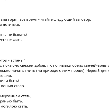
ьты горят, все время читайте следующий заговор:
оглотиться,
ечны не бывать!
сте не жить,
ой - встань!"
го, пока оно свежее, добавляют оплывки обеих свечей-воль
олжно начать гнить (на природе с этим проще). Через 3 дня 
изошло,
гнили быть!
 вонью стало.
омерзением стать,
бранью быть,
 могилою стать,