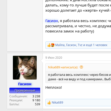
делать, кому-то лучше будет после
хорошо долетает до «жертв» кучей 
Гасион
, я работала весь комплекс 
рассматривала, и честно, не додума
повесила замок на работу)
Malina
,
Гасион
,
Tvz
и ещё 1 человек
Р
е
а
9 Июн 2020
к
ц
и
Nika689 написал(а):
и
:
я работала весь комплекс через бесов и
даже - всё на виду и под камерами.. Вы
Гасион
Неплохо!
Проверенные
Сообщения
3 238
Реакции
9 180
Nika689
Р
Баллы
539
е