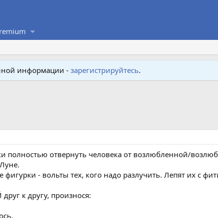
remium
енной информации -
зарегистрируйтесь
.
ки полностью отвернуть человека от возлюбленной/возлюб
Луне.
 фигурки - вольты тех, кого надо разлучить. Лепят их с фити
друг к другу, произнося:
ось,