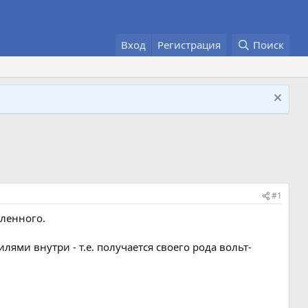
Вход
Регистрация
Поиск
#1
ленного.
лями внутри - т.е. получается своего рода вольт-