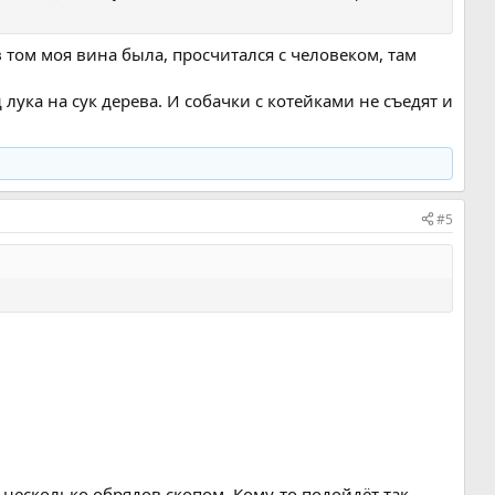
в том моя вина была, просчитался с человеком, там
лука на сук дерева. И собачки с котейками не съедят и
#5
 несколько обрядов скопом. Кому-то подойдёт так