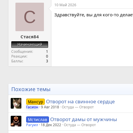
а
10 Май 2026
к
С
ц
Здравствуйте, вы для кого-то дела
и
и
:
Стася84
Начинающий
Сообщения
1
Реакции
0
Баллы
3
Похожие темы
Отворот на свинное сердце
Мансур
Гасион
9 Авг 2018
Остуда — Отворот
Отворот дамы от мужчины
Мстислав
Рагуил
18 Дек 2022
Остуда — Отворот