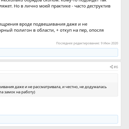
яжет. Но в лично моей практике - часто деструктив
 ухищрения вроде подвешивания даже и не
орный полигон в области, + откуп на пер, опосля
Последнее редактирование:
9 Июн 2020
#6
шивания даже и не рассматривала, и честно, не додумалась
ла замок на работу)