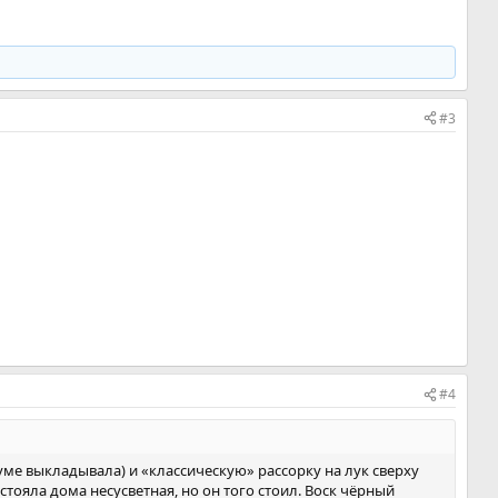
#3
#4
уме выкладывала) и «классическую» рассорку на лук сверху
стояла дома несусветная, но он того стоил. Воск чёрный