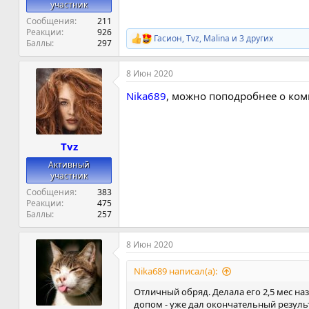
участник
Сообщения
211
Реакции
926
Гасион
,
Tvz
,
Malina
и 3 других
Р
Баллы
297
е
а
8 Июн 2020
к
ц
Nika689
, можно поподробнее о комп
и
и
:
Tvz
Активный
участник
Сообщения
383
Реакции
475
Баллы
257
8 Июн 2020
Nika689 написал(а):
Отличный обряд. Делала его 2,5 мес на
допом - уже дал окончательный результа