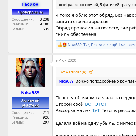
Гасион
«собрала» со свечей, 5 фитилей сразу к
Проверенные
Я тоже люблю этот обряд. Без навор
Сообщения
3 238
защита стояла хорошая.
Реакции
9 180
Обряд проводил на погосте, где ра
Баллы
539
гниль обеспечена.
Nika689
,
Tvz
,
Emerald
и ещё 1 человек
Р
е
а
9 Июн 2020
к
ц
и
Tvz написал(а):
и
:
Nika689
, можно поподробнее о комплек
Nika689
Первым обрядом сделала на сердце
Активный
Второй свой
ВОТ ЭТОТ
участник
Рассорка на лук
ТУТ
. Текст в рассор
Сообщения
211
Реакции
926
Баллы
297
Делала всё на одну убыль, с интер
дополнение: я диагностила обязате