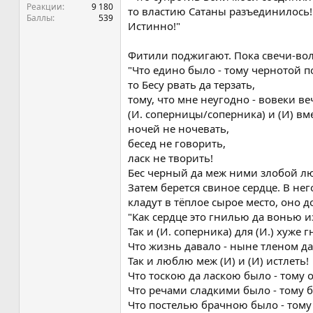
Реакции
9 180
то властию Сатаны разъединилось!
Баллы
539
Истинно!"
Фитили поджигают. Пока свечи-вол
"Что едино было - тому чернотой п
то Бесу рвать да терзать,
тому, что мне неугодно - вовеки в
(И. соперницы/соперника) и (И) вме
ночей не ночевать,
бесед не говорить,
ласк не творить!
Бес черный да меж ними злобой лют
Затем берется свиное сердце. В не
кладут в тёплое сырое место, оно д
"Как сердце это гнилью да вонью 
Так и (И. соперника) для (И.) хуже 
Что жизнь давало - ныне тленом да
Так и люблю меж (И) и (И) истлеть!
Что тоскою да ласкою было - тому 
Что речами сладкими было - тому 
Что постелью брачною было - тому