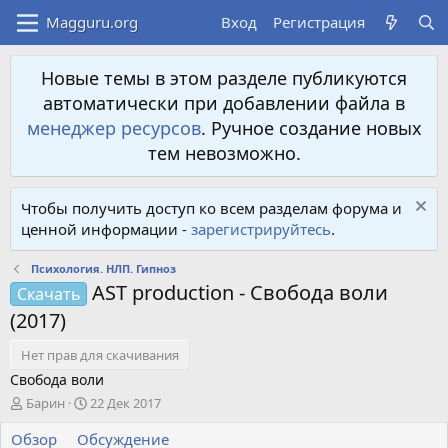
Вход
Регистрация
Новые темы в этом разделе публикуются
автоматически при добавлении файла в
менеджер ресурсов
. Ручное создание новых
тем невозможно.
Чтобы получить доступ ко всем разделам форума и
ценной информации -
зарегистрируйтесь
.
Психология. НЛП. Гипноз
AST production - Свобода воли
Скачать
(2017)
Нет прав для скачивания
Свобода воли
А
Д
Барин
22 Дек 2017
в
а
Обзор
т
Обсуждение
т