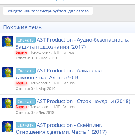
Естественная тяга ребенка к саморазвитию чаще всего
истолковывается взрослыми как своеволие и непослушание.
Войдите или зарегистрируйтесь для ответа.
Повсеместно распространенное...
Похожие темы
AST Production - Аудио-безопасность.
Скачать
Защита подсознания (2017)
Барин
Психология. НЛП. Гипноз
Ответы
0
13 Ноя 2019
AST Production - Алмазная
Скачать
самооценка. Альтер-ЧСВ
Барин
Психология. НЛП. Гипноз
Ответы
0
4 Мар 2019
AST Production - Страх неудачи (2018)
Скачать
Барин
Психология. НЛП. Гипноз
Ответы
0
9 Дек 2018
AST production - Скейпинг.
Скачать
Отношения с детьми. Часть 1 (2017)