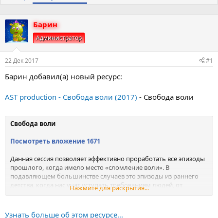
о
а
р
н
т
а
Барин
е
ч
Администратор
м
а
ы
л
а
22 Дек 2017
#1
Барин добавил(а) новый ресурс:
AST production - Свобода воли (2017)
- Свобода воли
Свобода воли
Посмотреть вложение 1671
Данная сессия позволяет эффективно проработать все эпизоды
прошлого, когда имело место «сломление воли». В
подавляющем большинстве случаев это эпизоды из раннего
детства, когда нас учат уступать требованиям людей, от
Нажмите для раскрытия...
которых мы были зависимы, в особенности от родителей, в
любви которых очень нуждались.
Узнать больше об этом ресурсе...