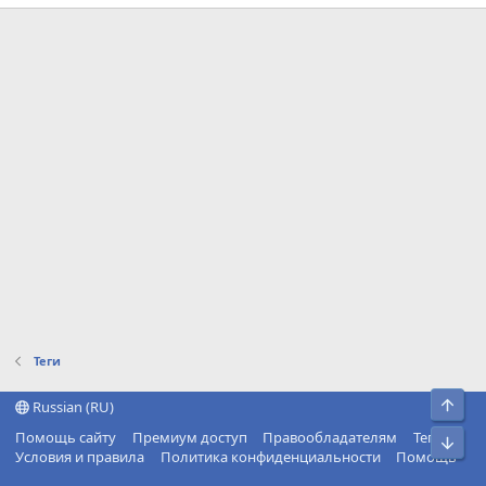
Теги
Свер
Russian (RU)
Помощь сайту
Премиум доступ
Правообладателям
Теги
Сниз
Условия и правила
Политика конфиденциальности
Помощь