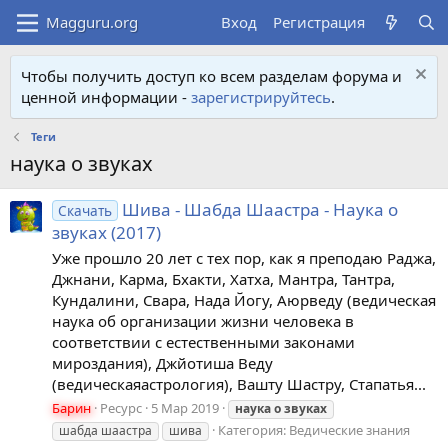
Вход
Регистрация
Чтобы получить доступ ко всем разделам форума и
ценной информации -
зарегистрируйтесь
.
Теги
наука о звуках
Шива - Шабда Шаастра - Наука о
Скачать
звуках (2017)
Уже прошло 20 лет с тех пор, как я преподаю Раджа,
Джнани, Карма, Бхакти, Хатха, Мантра, Тантра,
Кундалини, Свара, Нада Йогу, Аюрведу (ведическая
наука об организации жизни человека в
соответствии с естественными законами
мироздания), Джйотиша Веду
(ведическаяастрология), Вашту Шастру, Стапатья...
Барин
Ресурс
5 Мар 2019
наука
о
звуках
Категория:
Ведические знания
шабда шаастра
шива