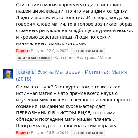
Сам термин магия корнями уходит в историю
нашей цивилизации. Но что мы видим сегодня?
Люди извратили это понятие…И теперь, когда мы
говорим слово магия, то в голове возникает образ
странных ритуалов на кладбище с куриной ножкой
и кровью девственницы. Люди потеряли
изначальный смысл, который...
Барин
Ресурс
22 Дек 2020
истинная магия
Категория:
Эзотерика / Магия
элина
матвеева
Элина Матвеева - Истинная Магия
Скачать
(2018)
О чем этот курс? Этот курс о том, что же такое
истинная магия – а это прежде всего наука о
изучении микрокосмоса человека и планетарного
сознания. На данном курсе мастер даст
ПЕРВОЗНАНИЯ В ЧИСТОМ ВИДЕ, которыми
обладали последние маги нашей планеты.
Программа курса составлена таким образом...
Барин
Ресурс
26 Янв 2019
истинная магия