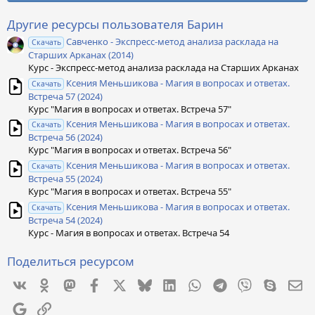
з
в
ё
Другие ресурсы пользователя Барин
з
Савченко - Экспресс-метод анализа расклада на
д
Скачать
Старших Арканах (2014)
Курс - Экспресс-метод анализа расклада на Старших Арканах
Ксения Меньшикова - Магия в вопросах и ответах.
Скачать
Встреча 57 (2024)
Курс "Магия в вопросах и ответах. Встреча 57"
Ксения Меньшикова - Магия в вопросах и ответах.
Скачать
Встреча 56 (2024)
Курс "Магия в вопросах и ответах. Встреча 56"
Ксения Меньшикова - Магия в вопросах и ответах.
Скачать
Встреча 55 (2024)
Курс "Магия в вопросах и ответах. Встреча 55"
Ксения Меньшикова - Магия в вопросах и ответах.
Скачать
Встреча 54 (2024)
Курс - Магия в вопросах и ответах. Встреча 54
Поделиться ресурсом
Vkontakte
Odnoklassniki
Mastodon
Facebook
X
Bluesky
LinkedIn
WhatsApp
Telegram
Viber
Skype
Эл
Google
Ссылка