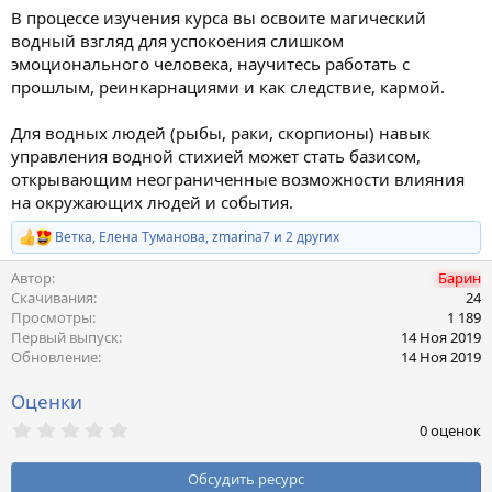
В процессе изучения курса вы освоите магический
водный взгляд для успокоения слишком
эмоционального человека, научитесь работать с
прошлым, реинкарнациями и как следствие, кармой.
Для водных людей (рыбы, раки, скорпионы) навык
управления водной стихией может стать базисом,
открывающим неограниченные возможности влияния
на окружающих людей и события.
Ветка
,
Елена Туманова
,
zmarina7
и 2 других
Р
е
Автор
Барин
а
к
Скачивания
24
ц
Просмотры
1 189
и
Первый выпуск
14 Ноя 2019
и
Обновление
14 Ноя 2019
:
Оценки
0
0 оценок
,
0
0
Обсудить ресурс