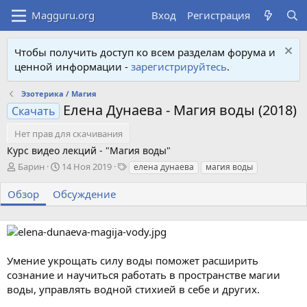
Вход
Регистрация
Чтобы получить доступ ко всем разделам форума и
ценной информации -
зарегистрируйтесь
.
Эзотерика / Магия
Елена Дунаева - Магия воды (2018)
Скачать
Нет прав для скачивания
Курс видео лекций - "Магия воды"
А
Д
Т
Барин
14 Ноя 2019
елена дунаева
магия воды
в
а
е
т
т
г
Обзор
Обсуждение
о
а
и
р
с
о
з
д
Умение укрощать силу воды поможет расширить
а
сознание и научиться работать в пространстве магии
н
воды, управлять водной стихией в себе и других.
и
я