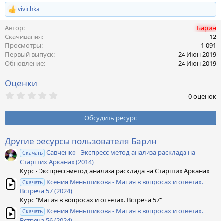
vivichka
Р
е
Автор
Барин
а
к
Скачивания
12
ц
Просмотры
1 091
и
Первый выпуск
24 Июн 2019
и
Обновление
24 Июн 2019
:
Оценки
0
0 оценок
,
0
0
Обсудить ресурс
з
в
ё
Другие ресурсы пользователя Барин
з
Савченко - Экспресс-метод анализа расклада на
д
Скачать
Старших Арканах (2014)
Курс - Экспресс-метод анализа расклада на Старших Арканах
Ксения Меньшикова - Магия в вопросах и ответах.
Скачать
Встреча 57 (2024)
Курс "Магия в вопросах и ответах. Встреча 57"
Ксения Меньшикова - Магия в вопросах и ответах.
Скачать
Встреча 56 (2024)