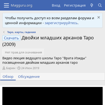
Вход
Регистрация
Чтобы получить доступ ко всем разделам форума и
ценной информации -
зарегистрируйтесь
.
Таро, карты, гадания
Двойки младших арканов Таро
Скачать
(2009)
Нет прав для скачивания
Видео лекция ведущего школы Таро "Врата Изиды"
посвященная двойкам младших арканов таро
А
Д
Барин
24 Июн 2019
в
а
Обзор
т
Обсуждение
т
о
а
р
с
о
з
д
а