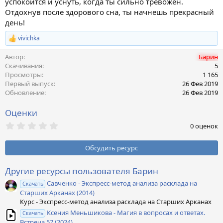
успокоится и уснуть, когда ты сильно тревожен.
и
я
Отдохнув после здорового сна, ты начнешь прекрасный
день!
vivichka
Р
е
Автор
Барин
а
к
Скачивания
5
ц
Просмотры
1 165
и
Первый выпуск
26 Фев 2019
и
Обновление
26 Фев 2019
:
Оценки
0
0 оценок
,
0
0
Обсудить ресурс
з
в
ё
Другие ресурсы пользователя Барин
з
Савченко - Экспресс-метод анализа расклада на
д
Скачать
Старших Арканах (2014)
Курс - Экспресс-метод анализа расклада на Старших Арканах
Ксения Меньшикова - Магия в вопросах и ответах.
Скачать
Встреча 57 (2024)