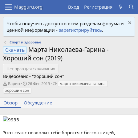
Вход
Регистрация
Чтобы получить доступ ко всем разделам форума и
ценной информации -
зарегистрируйтесь
.
Спорт и здоровье
Марта Николаева-Гарина -
Скачать
Хороший сон (2019)
Нет прав для скачивания
Видеосеанс - "Хороший сон"
А
Д
Т
Барин
26 Фев 2019
марта николаева-гарина
в
а
е
хороший сон
т
т
г
о
а
и
Обзор
Обсуждение
р
с
о
з
д
а
Этот сеанс позволит тебе боротся с бессонницей,
н