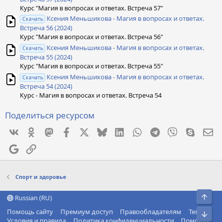
Курс "Магия в вопросах и ответах. Встреча 57"
Ксения Меньшикова - Магия в вопросах и ответах.
Скачать
Встреча 56 (2024)
Курс "Магия в вопросах и ответах. Встреча 56"
Ксения Меньшикова - Магия в вопросах и ответах.
Скачать
Встреча 55 (2024)
Курс "Магия в вопросах и ответах. Встреча 55"
Ксения Меньшикова - Магия в вопросах и ответах.
Скачать
Встреча 54 (2024)
Курс - Магия в вопросах и ответах. Встреча 54
Поделиться ресурсом
Vkontakte
Odnoklassniki
Mastodon
Facebook
X
Bluesky
LinkedIn
WhatsApp
Telegram
Viber
Skype
Эл
Google
Ссылка
Спорт и здоровье
Свер
Russian (RU)
Помощь сайту
Премиум доступ
Правообладателям
Теги
Сниз
Условия и правила
Политика конфиденциальности
Помощь