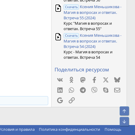
ответах. Встреча 56"
Ксения Меньшикова -
Скачать
Магия в вопросах и ответах.
Встреча 55 (2024)
Курс "Магия в вопросах и
ответах. Встреча 55"
Ксения Меньшикова -
Скачать
Магия в вопросах и ответах.
Встреча 54 (2024)
Курс - Магия в вопросах и
ответах. Встреча 54
Поделиться ресурсом
Vkontakte
Odnoklassniki
Mastodon
Facebook
X
Bluesk
LinkedIn
WhatsApp
Telegram
Viber
Skype
Элект
Google
Ссылка
Свер
Сниз
Условия и правила
Политика конфиденциальности
Помощь