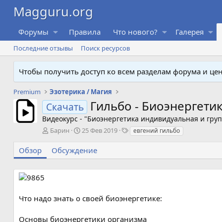
Форумы
Правила
Что нового?
Галерея
Последние отзывы
Поиск ресурсов
Чтобы получить доступ ко всем разделам форума и ц
Premium
Эзотерика / Магия
Гильбо - Биоэнергетик
Скачать
Видеокурс - "Биоэнергетика индивидуальная и гру
А
Д
Т
Барин
25 Фев 2019
евгений гильбо
в
а
е
т
т
г
Обзор
Обсуждение
о
а
и
р
с
о
з
д
Что надо знать о своей биоэнергетике:
а
н
Основы биоэнергетики организма
и