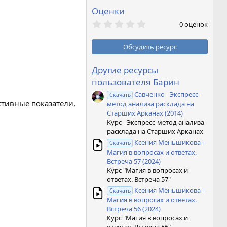
Оценки
0
0 оценок
,
0
0
Обсудить ресурс
з
в
ё
Другие ресурсы
з
пользователя Барин
д
Савченко - Экспресс-
Скачать
тивные показатели,
метод анализа расклада на
Старших Арканах (2014)
Курс - Экспресс-метод анализа
расклада на Старших Арканах
Ксения Меньшикова -
Скачать
Магия в вопросах и ответах.
Встреча 57 (2024)
Курс "Магия в вопросах и
ответах. Встреча 57"
Ксения Меньшикова -
Скачать
Магия в вопросах и ответах.
Встреча 56 (2024)
Курс "Магия в вопросах и