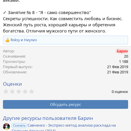
веками.
✓ Занятие № 8 - "Я - само совершенство"
Секреты успешности. Как совместить любовь и бизнес.
Женский путь роста, хорошей карьеры и обретения
богатства. Отличия мужского пути от женского.
Roksy
и
Ниулиз
Р
е
Автор
Барин
а
к
Скачивания
20
ц
Просмотры
1 188
и
Первый выпуск
21 Фев 2019
и
Обновление
21 Фев 2019
:
Оценки
0
0 оценок
,
0
0
Обсудить ресурс
з
в
ё
Другие ресурсы пользователя Барин
з
Савченко - Экспресс-метод анализа расклада на
д
Скачать
Старших Арканах (2014)