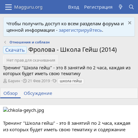
Вход
Регистрация
Чтобы получить доступ ко всем разделам форума и
ценной информации -
зарегистрируйтесь
.
Отношения и соблазн
Фролова - Школа Гейш (2014)
Скачать
Нет прав для скачивания
Тренинг "Школа гейш" - это 8 занятий по 2 часа, каждая из
которых будет иметь свою тематику
А
Д
Т
Барин
21 Фев 2019
школа гейш
в
а
е
т
т
г
Обзор
Обсуждение
о
а
и
р
с
о
з
д
Тренинг "Школа гейш" - это 8 занятий по 2 часа, каждая
а
из которых будет иметь свою тематику и содержание
н
и