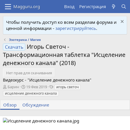
Вход
Регистрация
Чтобы получить доступ ко всем разделам форума и
ценной информации -
зарегистрируйтесь
.
Эзотерика / Магия
Игорь Светоч -
Скачать
Трансформационная таблетка "Исцеление
денежного канала" (2018)
Нет прав для скачивания
Видеокурс - "Исцеление денежного канала"
А
Д
Т
Барин
19 Фев 2019
игорь светоч
в
а
е
исцеление денежного канала
т
т
г
о
а
и
Обзор
Обсуждение
р
с
о
з
д
а