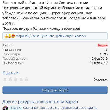
Бесплатный вебинар от Игоря Светоча по теме
н
"Исцеление денежной кармы. Избавление от долгов и
и
я
убеждений" с помощью ТТ (трансформационных
таблеток) - уникальной технологии, созданной в январе
2018 г.
Подарок внутри (ближе к концу вебинара)
Марина8
,
Елена Туманова
,
gleb
и ещё 1 человек
Р
е
Автор
Барин
а
к
Скачивания
6
ц
Просмотры
1 093
и
Первый выпуск
19 Фев 2019
и
Обновление
19 Фев 2019
:
Оценки
0
0 оценок
,
0
0
Обсудить ресурс
з
в
ё
Другие ресурсы пользователя Барин
з
Савченко - Экспресс-метод анализа расклада на
д
Скачать