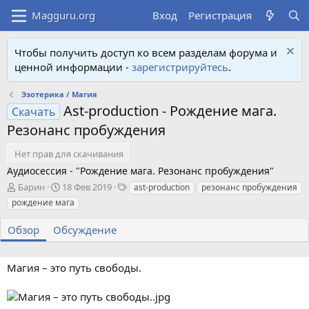
Вход
Регистрация
Чтобы получить доступ ко всем разделам форума и
ценной информации -
зарегистрируйтесь
.
Эзотерика / Магия
Ast-production - Рождение мага.
Скачать
Резонанс пробуждения
Нет прав для скачивания
Аудиосессия - "Рождение мага. Резонанс пробуждения"
А
Д
Т
Барин
18 Фев 2019
ast-production
резонанс пробуждения
в
а
е
рождение мага
т
т
г
о
а
и
Обзор
Обсуждение
р
с
о
з
Магия – это путь свободы.
д
а
н