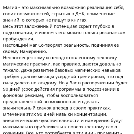
и
я
Магия – это максимально возможная реализация себя,
своих возможностей, скрытых в ДНК, применение
знаний, о которых не пишут в книгах.
Весь этот заложенный потенциал скрыт глубоко в
подсознании, и извлечь его можно только резонансом
пробуждения.
Настоящий маг Со-творяет реальность, подчиняя ее
своему Намерению.
Непросвещенному и неподготовленному человеку
магические практики, как правило, даются довольно
тяжело. Даже развитие базовых магических навыков
требует долгие месяцы усердной тренировки, что под
силу далеко не каждому. Но у Вас в распоряжении будет
90 дней (срок действия программы в подсознании в
фоновом режиме), чтобы воспользоваться
предоставленной возможностью и сделать
значительный скачок вперед в своих практиках.
В течение этих 90 дней навыки концентрации,
энергетической чувствительности и намерения будут
максимально приближены к поверхностному слою
сознания. Все, что потребуется в эти дни - применить