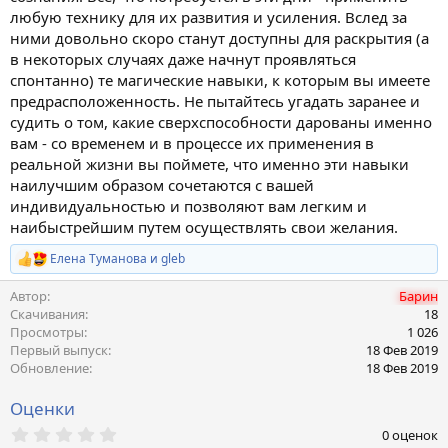
любую технику для их развития и усиления. Вслед за
ними довольно скоро станут доступны для раскрытия (а
в некоторых случаях даже начнут проявляться
спонтанно) те магические навыки, к которым вы имеете
предрасположенность. Не пытайтесь угадать заранее и
судить о том, какие сверхспособности дарованы именно
вам - со временем и в процессе их применения в
реальной жизни вы поймете, что именно эти навыки
наилучшим образом сочетаются с вашей
индивидуальностью и позволяют вам легким и
наибыстрейшим путем осуществлять свои желания.
Елена Туманова
и
gleb
Р
е
Автор
Барин
а
к
Скачивания
18
ц
Просмотры
1 026
и
Первый выпуск
18 Фев 2019
и
Обновление
18 Фев 2019
:
Оценки
0
0 оценок
,