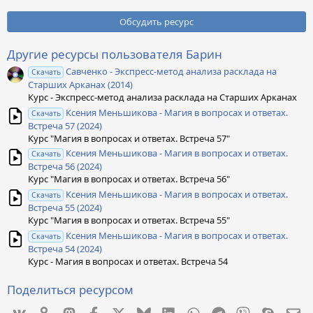
0
0
Обсудить ресурс
з
в
ё
Другие ресурсы пользователя Барин
з
Савченко - Экспресс-метод анализа расклада на
д
Скачать
Старших Арканах (2014)
Курс - Экспресс-метод анализа расклада на Старших Арканах
Ксения Меньшикова - Магия в вопросах и ответах.
Скачать
Встреча 57 (2024)
Курс "Магия в вопросах и ответах. Встреча 57"
Ксения Меньшикова - Магия в вопросах и ответах.
Скачать
Встреча 56 (2024)
Курс "Магия в вопросах и ответах. Встреча 56"
Ксения Меньшикова - Магия в вопросах и ответах.
Скачать
Встреча 55 (2024)
Курс "Магия в вопросах и ответах. Встреча 55"
Ксения Меньшикова - Магия в вопросах и ответах.
Скачать
Встреча 54 (2024)
Курс - Магия в вопросах и ответах. Встреча 54
Поделиться ресурсом
Vkontakte
Odnoklassniki
Mastodon
Facebook
X
Bluesky
LinkedIn
WhatsApp
Telegram
Viber
Skype
Эл