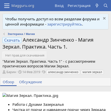
Вход
Регистрация
Чтобы получить доступ ко всем разделам форума и
ценной информации -
зарегистрируйтесь
.
Эзотерика / Магия
Александр Зинченко - Магия
Скачать
Зеркал. Практика. Часть 1.
Нет прав для скачивания
"Магия Зеркал. Практика. Часть 1" - с рассмотрением
практических вопросов Магии Зеркал.
А
Д
Т
Барин
14 Фев 2019
александр зинченко
магия зеркал
в
а
е
т
т
г
Обзор
Обсуждение
о
а
и
р
с
о
з
д
Работа с Духами Зазеркалья
а
Чистка от порчи и наведение порчи через Зеркала