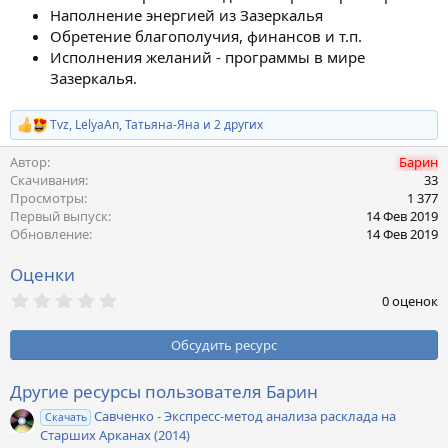
н
Наполнение энергией из Зазеркалья
и
Обретение благополучия, финансов и т.п.
я
Исполнения желаний - программы в мире
Зазеркалья.
Tvz
,
LelyaAn
,
Татьяна-Яна
и 2 других
Р
е
Автор
Барин
а
к
Скачивания
33
ц
Просмотры
1 377
и
Первый выпуск
14 Фев 2019
и
Обновление
14 Фев 2019
:
Оценки
0
0 оценок
,
0
0
Обсудить ресурс
з
в
ё
Другие ресурсы пользователя Барин
з
Савченко - Экспресс-метод анализа расклада на
д
Скачать
Старших Арканах (2014)