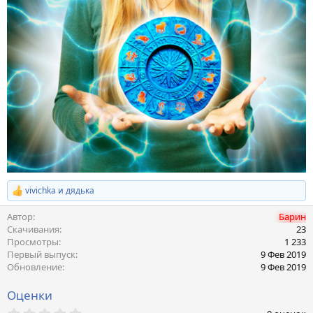
vivichka
и
дядька
Р
е
Автор
Барин
а
к
Скачивания
23
ц
Просмотры
1 233
и
Первый выпуск
9 Фев 2019
и
Обновление
9 Фев 2019
:
Оценки
0