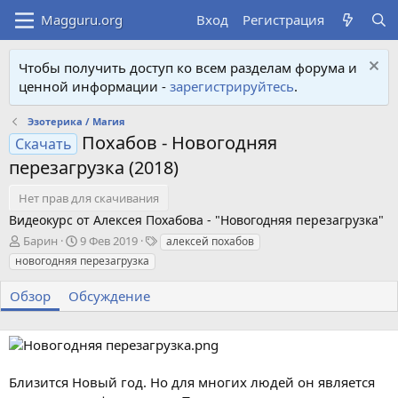
Вход
Регистрация
Чтобы получить доступ ко всем разделам форума и
ценной информации -
зарегистрируйтесь
.
Эзотерика / Магия
Похабов - Новогодняя
Скачать
перезагрузка (2018)
Нет прав для скачивания
Видеокурс от Алексея Похабова - "Новогодняя перезагрузка"
А
Д
Т
Барин
9 Фев 2019
алексей похабов
в
а
е
новогодняя перезагрузка
т
т
г
о
а
и
Обзор
Обсуждение
р
с
о
з
д
а
Близится Новый год. Но для многих людей он является
н