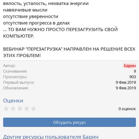
вялость, усталость, нехватка энергии
навязчивые мысли
отсутствие уверенности
отсутствие прогресса в делах
… ТО ВАМ НУЖНО ПРОСТО ПЕРЕЗАГРУЗИТЬ СВОЙ
КОМПЬЮТЕР.
ВЕБИНАР “ПЕРЕЗАГРУЗКА” НАПРАВЛЕН НА РЕШЕНИЕ ВСЕХ
ЭТИХ ПРОБЛЕМ!
Автор
Барин
Скачивания
9
Просмотры
903
Первый выпуск
9 Фев 2019
Обновление
9 Фев 2019
Оценки
0
0 оценок
,
0
0
Обсудить ресурс
з
в
ё
Другие ресурсы пользователя Барин