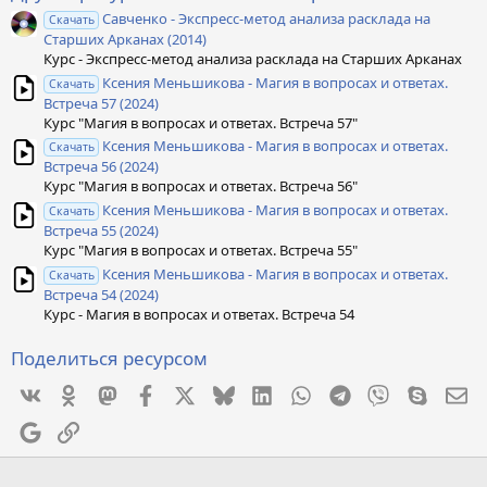
з
Савченко - Экспресс-метод анализа расклада на
д
Скачать
Старших Арканах (2014)
Курс - Экспресс-метод анализа расклада на Старших Арканах
Ксения Меньшикова - Магия в вопросах и ответах.
Скачать
Встреча 57 (2024)
Курс "Магия в вопросах и ответах. Встреча 57"
Ксения Меньшикова - Магия в вопросах и ответах.
Скачать
Встреча 56 (2024)
Курс "Магия в вопросах и ответах. Встреча 56"
Ксения Меньшикова - Магия в вопросах и ответах.
Скачать
Встреча 55 (2024)
Курс "Магия в вопросах и ответах. Встреча 55"
Ксения Меньшикова - Магия в вопросах и ответах.
Скачать
Встреча 54 (2024)
Курс - Магия в вопросах и ответах. Встреча 54
Поделиться ресурсом
Vkontakte
Odnoklassniki
Mastodon
Facebook
X
Bluesky
LinkedIn
WhatsApp
Telegram
Viber
Skype
Эл
Google
Ссылка