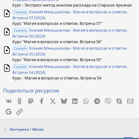
Курс - Экспресс-метод анализа расклада на Старших Арканах
Ксения Меньшикова - Магия в вопросах и ответах.
Скачать
Встреча 57 (2024)
Курс "Магия в вопросах и ответах. Встреча 57"
Ксения Меньшикова - Магия в вопросах и ответах.
Скачать
Встреча 56 (2024)
Курс "Магия в вопросах и ответах. Встреча 56"
Ксения Меньшикова - Магия в вопросах и ответах.
Скачать
Встреча 55 (2024)
Курс "Магия в вопросах и ответах. Встреча 55"
Ксения Меньшикова - Магия в вопросах и ответах.
Скачать
Встреча 54 (2024)
Курс - Магия в вопросах и ответах. Встреча 54
Поделиться ресурсом
Vkontakte
Odnoklassniki
Mastodon
Facebook
X
Bluesky
LinkedIn
WhatsApp
Telegram
Viber
Skype
Эл
Google
Ссылка
Эзотерика / Магия