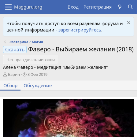
Вход
Регистрация
Чтобы получить доступ ко всем разделам форума и
ценной информации -
зарегистрируйтесь
.
Эзотерика / Магия
Фаверо - Выбираем желания (2018)
Скачать
Нет прав для скачивания
Алена Фаверо - Медитация "Выбираем желания"
А
Д
Барин
3 Фев 2019
в
а
Обзор
т
Обсуждение
т
о
а
р
с
о
з
д
а
н
и
я