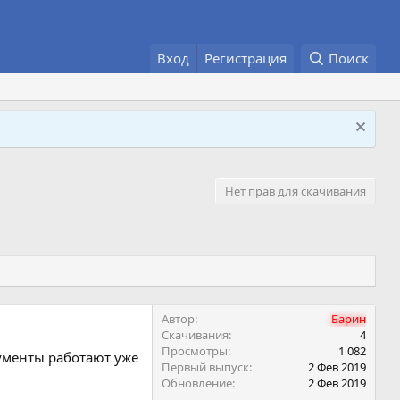
Вход
Регистрация
Поиск
Нет прав для скачивания
Автор
Барин
Скачивания
4
Просмотры
1 082
рументы работают уже
Первый выпуск
2 Фев 2019
Обновление
2 Фев 2019