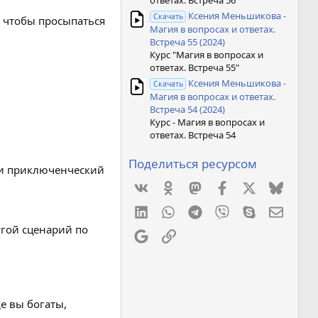
ответах. Встреча 56"
Ксения Меньшикова -
Скачать
, чтобы просыпаться
Магия в вопросах и ответах.
Встреча 55 (2024)
Курс "Магия в вопросах и
ответах. Встреча 55"
Ксения Меньшикова -
Скачать
Магия в вопросах и ответах.
Встреча 54 (2024)
Курс - Магия в вопросах и
ответах. Встреча 54
Поделиться ресурсом
ли приключенческий
Vkontakte
Odnoklassniki
Mastodon
Facebook
X
Bluesk
LinkedIn
WhatsApp
Telegram
Viber
Skype
Элект
угой сценарий по
Google
Ссылка
е вы богаты,