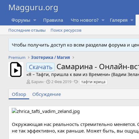
Форумы
Правила
Что нового?
Галерея
Последние отзывы
Поиск ресурсов
Чтобы получить доступ ко всем разделам форума и ц
Premium
Эзотерика / Магия
Самарина - Онлайн-вс
Скачать
«Я – Тафти, пришла к вам из Времени» (Вадим Зела
А
Д
Т
Барин
2 Фев 2019
тафти жрица
в
а
е
т
т
г
Обзор
Обсуждение
о
а
и
р
с
о
з
д
Окружающая нас реальность стремительно меняется. С
а
не так эффективно, как раньше. Может быть, вы ощуща
н
и