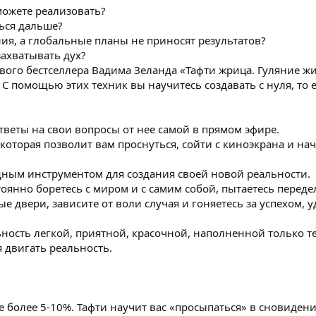
 можете реализовать?
ться дальше?
я, а глобальные планы не приносят результатов?
захватывать дух?
ового бестселлера Вадима Зеланда «Тафти жрица. Гуляние ж
 С помощью этих техник вы научитесь создавать с нуля, то 
тветы на свои вопросы от нее самой в прямом эфире.
которая позволит вам проснуться, сойти с киноэкрана и на
щным инструментом для создания своей новой реальности.
стоянно боретесь с миром и с самим собой, пытаетесь переде
е двери, зависите от воли случая и гоняетесь за успехом,
ьность легкой, приятной, красочной, наполненной только те
я двигать реальность.
 более 5-10%. Тафти научит вас «просыпаться» в сновидени