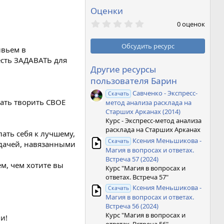
Оценки
0
0 оценок
,
0
0
Обсудить ресурс
ивьем в
з
в
есть ЗАДАВАТЬ для
ё
Другие ресурсы
з
пользователя Барин
д
Савченко - Экспресс-
Скачать
чать творить СВОЕ
метод анализа расклада на
Старших Арканах (2014)
Курс - Экспресс-метод анализа
расклада на Старших Арканах
лать себя к лучшему,
Ксения Меньшикова -
Скачать
 удачей, навязанными
Магия в вопросах и ответах.
Встреча 57 (2024)
м, чем хотите вы
Курс "Магия в вопросах и
ответах. Встреча 57"
Ксения Меньшикова -
Скачать
Магия в вопросах и ответах.
Встреча 56 (2024)
Курс "Магия в вопросах и
и!