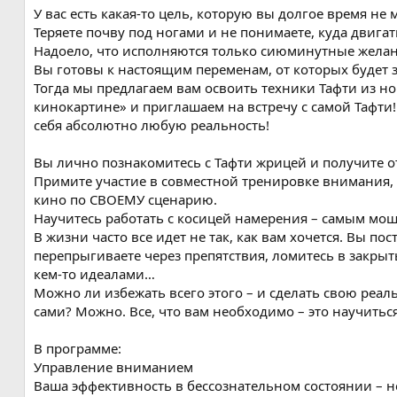
я
У вас есть какая-то цель, которую вы долгое время не
Теряете почву под ногами и не понимаете, куда двига
Надоело, что исполняются только сиюминутные желани
Вы готовы к настоящим переменам, от которых будет 
Тогда мы предлагаем вам освоить техники Тафти из н
кинокартине» и приглашаем на встречу с самой Тафти!
себя абсолютно любую реальность!
Вы лично познакомитесь с Тафти жрицей и получите о
Примите участие в совместной тренировке внимания, 
кино по СВОЕМУ сценарию.
Научитесь работать с косицей намерения – самым мо
В жизни часто все идет не так, как вам хочется. Вы по
перепрыгиваете через препятствия, ломитесь в закрыты
кем-то идеалами…
Можно ли избежать всего этого – и сделать свою реал
сами? Можно. Все, что вам необходимо – это научитьс
В программе:
Управление вниманием
Ваша эффективность в бессознательном состоянии – не