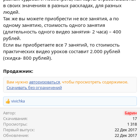
в своих значениях в разных раскладах, для разных
людей.
Так же вы можете приобрести не все занятия, а по
одному занятию, стоимость одного занятия
(длительность одного видео занятия- 2 часа) – 400
рублей.
Если вы приобретаете все 7 занятий, то стоимость
практических видео уроков составит 2.000 рублей
(скидка- 800 рублей).
Продажник:
Вам нужно
авторизоваться
, чтобы просмотреть содержимое.
Скачивать без ограничений
vivichka
Р
е
Автор
Барин
а
к
Скачивания
17
ц
Просмотры
1 318
и
Первый выпуск
22 Дек 2017
и
Обновление
22 Дек 2017
: