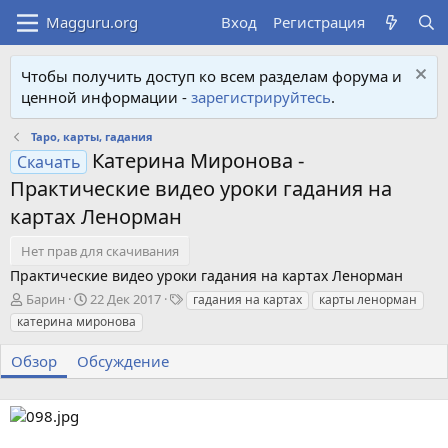
Вход
Регистрация
Чтобы получить доступ ко всем разделам форума и
ценной информации -
зарегистрируйтесь
.
Таро, карты, гадания
Катерина Миронова -
Скачать
Практические видео уроки гадания на
картах Ленорман
Нет прав для скачивания
Практические видео уроки гадания на картах Ленорман
А
Д
Т
Барин
22 Дек 2017
гадания на картах
карты ленорман
в
а
е
катерина миронова
т
т
г
о
а
и
Обзор
Обсуждение
р
с
о
з
д
а