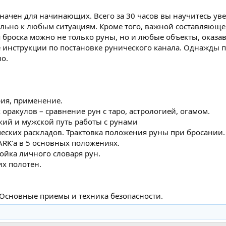
значен для начинающих. Всего за 30 часов вы научитесь ув
льно к любым ситуациям. Кроме того, важной составляюще
я броска можно не только руны, но и любые объекты, оказа
е инструкции по постановке рунического канала. Однажды 
но.
рия, применение.
 оракулов – сравнение рун с таро, астрологией, огамом.
кий и мужской путь работы с рунами
ческих раскладов. Трактовка положения руны при бросании.
ARK’а в 5 основных положениях.
ойка личного словаря рун.
их полотен.
Основные приемы и техника безопасности.