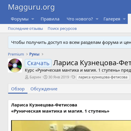
Форумы
Правила
Что нового?
Галерея
Последние отзывы
Поиск ресурсов
Чтобы получить доступ ко всем разделам форума и ц
Premium
Руны
Лариса Кузнецова-Фети
Скачать
Курс «Руническая мантика и магия. 1 ступень» пр
А
Д
Т
Барин
30 Янв 2019
лариса кузнецова-фетисова
в
а
е
т
т
г
Обзор
Обсуждение
о
а
и
р
с
о
Лариса Кузнецова-Фетисова
з
«Руническая мантика и магия. 1 ступень»
д
а
н
и