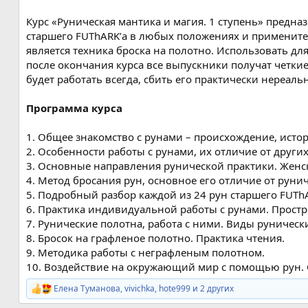
Курс «Руническая мантика и магия. 1 ступень» предна
старшего FUThARK’а в любых положениях и примените
является техника броска на полотно. Использовать дл
после окончания курса все выпускники получат четки
будет работать всегда, сбить его практически нереаль
Программа курса
1. Общее знакомство с рунами – происхождение, исто
2. Особенности работы с рунами, их отличие от других
3. Основные направления рунической практики. Женс
4. Метод бросания рун, основное его отличие от руни
5. Подробный разбор каждой из 24 рун старшего FUTh
6. Практика индивидуальной работы с рунами. Простр
7. Рунические полотна, работа с ними. Виды руническ
8. Бросок на графленое полотно. Практика чтения.
9. Методика работы с неграфленым полотном.
10. Воздействие на окружающий мир с помощью рун. 
Елена Туманова
,
vivichka
,
hote999
и 2 других
Р
е