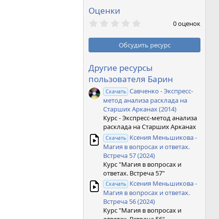
Оценки
0
0 оценок
,
0
0
Обсудить ресурс
з
в
ё
Другие ресурсы
з
пользователя Барин
д
Савченко - Экспресс-
Скачать
метод анализа расклада на
Старших Арканах (2014)
Курс - Экспресс-метод анализа
расклада на Старших Арканах
Ксения Меньшикова -
Скачать
Магия в вопросах и ответах.
Встреча 57 (2024)
Курс "Магия в вопросах и
ответах. Встреча 57"
Ксения Меньшикова -
Скачать
Магия в вопросах и ответах.
Встреча 56 (2024)
Курс "Магия в вопросах и