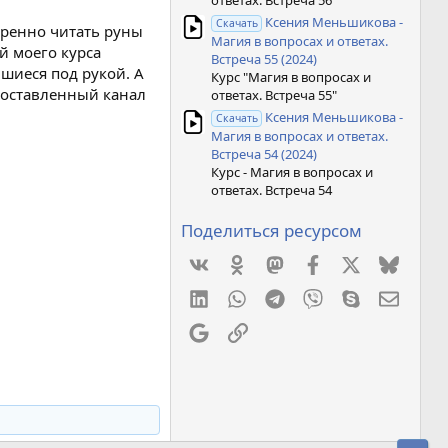
ответах. Встреча 56"
Ксения Меньшикова -
Скачать
еренно читать руны
Магия в вопросах и ответах.
й моего курса
Встреча 55 (2024)
вшиеся под рукой. А
Курс "Магия в вопросах и
поставленный канал
ответах. Встреча 55"
Ксения Меньшикова -
Скачать
Магия в вопросах и ответах.
Встреча 54 (2024)
Курс - Магия в вопросах и
ответах. Встреча 54
Поделиться ресурсом
Vkontakte
Odnoklassniki
Mastodon
Facebook
X
Bluesk
LinkedIn
WhatsApp
Telegram
Viber
Skype
Элект
Google
Ссылка