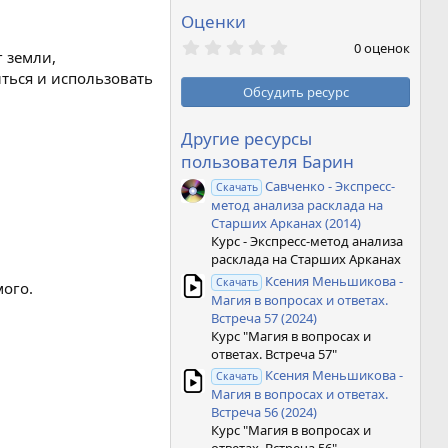
Оценки
0
0 оценок
 земли,
,
0
ться и использовать
0
Обсудить ресурс
з
в
ё
Другие ресурсы
з
пользователя Барин
д
Савченко - Экспресс-
Скачать
метод анализа расклада на
Старших Арканах (2014)
Курс - Экспресс-метод анализа
расклада на Старших Арканах
Ксения Меньшикова -
Скачать
мого.
Магия в вопросах и ответах.
Встреча 57 (2024)
Курс "Магия в вопросах и
ответах. Встреча 57"
Ксения Меньшикова -
Скачать
Магия в вопросах и ответах.
Встреча 56 (2024)
Курс "Магия в вопросах и