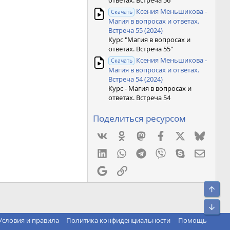
ответах. Встреча 56"
Ксения Меньшикова -
Скачать
Магия в вопросах и ответах.
Встреча 55 (2024)
Курс "Магия в вопросах и
ответах. Встреча 55"
Ксения Меньшикова -
Скачать
Магия в вопросах и ответах.
Встреча 54 (2024)
Курс - Магия в вопросах и
ответах. Встреча 54
Поделиться ресурсом
Vkontakte
Odnoklassniki
Mastodon
Facebook
X
Bluesk
LinkedIn
WhatsApp
Telegram
Viber
Skype
Элект
Google
Ссылка
Свер
Сниз
Условия и правила
Политика конфиденциальности
Помощь