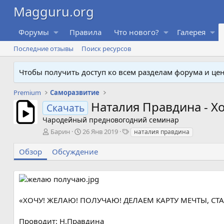
Форумы
Правила
Что нового?
Галерея
Последние отзывы
Поиск ресурсов
Чтобы получить доступ ко всем разделам форума и ц
Premium
Саморазвитие
Наталия Правдина - Хо
Скачать
Чародейный предновогодний семинар
А
Д
Т
Барин
26 Янв 2019
наталия правдина
в
а
е
т
т
г
Обзор
Обсуждение
о
а
и
р
с
о
з
д
«ХОЧУ! ЖЕЛАЮ! ПОЛУЧАЮ! ДЕЛАЕМ КАРТУ МЕЧТЫ, СТ
а
н
Проводит: Н.Правдина
и