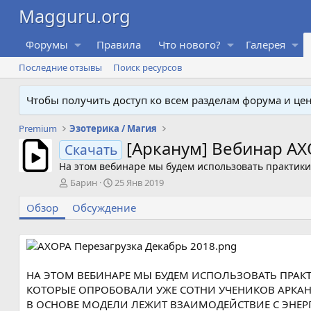
Форумы
Правила
Что нового?
Галерея
Последние отзывы
Поиск ресурсов
Чтобы получить доступ ко всем разделам форума и ц
Premium
Эзотерика / Магия
[Арканум] Вебинар АХ
Скачать
На этом вебинаре мы будем использовать практик
А
Д
Барин
25 Янв 2019
в
а
Обзор
т
Обсуждение
т
о
а
р
с
о
з
д
НА ЭТОМ ВЕБИНАРЕ МЫ БУДЕМ ИСПОЛЬЗОВАТЬ ПРАК
а
КОТОРЫЕ ОПРОБОВАЛИ УЖЕ СОТНИ УЧЕНИКОВ АРКА
н
В ОСНОВЕ МОДЕЛИ ЛЕЖИТ ВЗАИМОДЕЙСТВИЕ С ЭНЕРГ
и