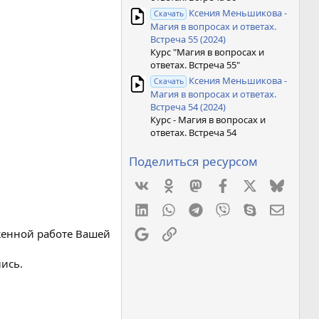
Ксения Меньшикова -
Скачать
Магия в вопросах и ответах.
Встреча 55 (2024)
Курс "Магия в вопросах и
ответах. Встреча 55"
Ксения Меньшикова -
Скачать
Магия в вопросах и ответах.
Встреча 54 (2024)
Курс - Магия в вопросах и
ответах. Встреча 54
Поделиться ресурсом
Vkontakte
Odnoklassniki
Mastodon
Facebook
X
Bluesk
LinkedIn
WhatsApp
Telegram
Viber
Skype
Элект
Google
Ссылка
аженной работе Вашей
лись.