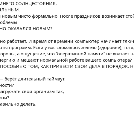
ИМНЕГО СОЛНЦЕСТОЯНИЯ,
СИЛЬНЫМ.
я новым чисто формально. После праздников возникает стой
роблемы.
ЬНО ОКАЗАЛСЯ НОВЫМ?
нно работает. И время от времени компьютер начинает глю
ты программ. Если у вас сломалось железо (здоровье), тогд
оровы, а ощущение, что “оперативной памяти” не хватает на
энергию и мешают нормальной работе вашего компьютера?
Е ПОСОБИЕ О ТОМ, КАК ПРИВЕСТИ СВОИ ДЕЛА В ПОРЯДОК, 
 — берёт длительный таймаут.
жности?
агружать свой организм так,
зни?
равильно делать.