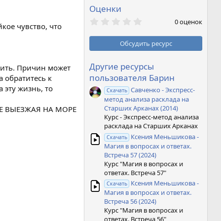
Оценки
0
0 оценок
кое чувство, что
,
0
0
Обсудить ресурс
з
в
ё
Другие ресурсы
чить. Причин может
з
пользователя Барин
а обратитесь к
д
 эту жизнь, то
Савченко - Экспресс-
Скачать
метод анализа расклада на
Старших Арканах (2014)
НЕ ВЫЕЗЖАЯ НА МОРЕ
Курс - Экспресс-метод анализа
расклада на Старших Арканах
Ксения Меньшикова -
Скачать
Магия в вопросах и ответах.
Встреча 57 (2024)
Курс "Магия в вопросах и
ответах. Встреча 57"
Ксения Меньшикова -
Скачать
Магия в вопросах и ответах.
Встреча 56 (2024)
Курс "Магия в вопросах и
ответах. Встреча 56"