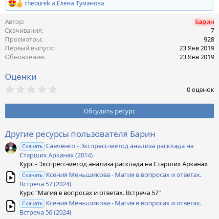
cheburek
и
Елена Туманова
Р
е
Автор
Барин
а
к
Скачивания
7
ц
Просмотры
928
и
Первый выпуск
23 Янв 2019
и
Обновление
23 Янв 2019
:
Оценки
0
0 оценок
,
0
0
Обсудить ресурс
з
в
ё
Другие ресурсы пользователя Барин
з
Савченко - Экспресс-метод анализа расклада на
д
Скачать
Старших Арканах (2014)
Курс - Экспресс-метод анализа расклада на Старших Арканах
Ксения Меньшикова - Магия в вопросах и ответах.
Скачать
Встреча 57 (2024)
Курс "Магия в вопросах и ответах. Встреча 57"
Ксения Меньшикова - Магия в вопросах и ответах.
Скачать
Встреча 56 (2024)