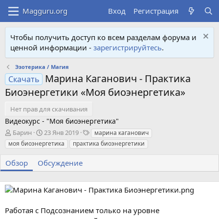
Вход
Регистрация
Чтобы получить доступ ко всем разделам форума и
ценной информации -
зарегистрируйтесь
.
Эзотерика / Магия
Марина Каганович - Практика
Скачать
Биоэнергетики «Моя биоэнергетика»
Нет прав для скачивания
Видеокурс - "Моя биоэнергетика"
А
Д
Т
Барин
23 Янв 2019
марина каганович
в
а
е
моя биоэнергетика
практика биоэнергетики
т
т
г
о
а
и
Обзор
Обсуждение
р
с
о
з
д
а
Работая с Подсознанием только на уровне
н