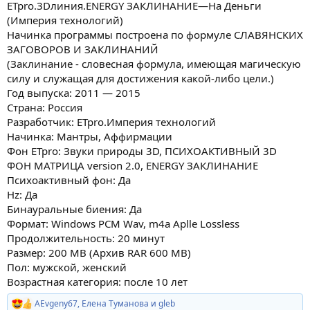
ETpro.3Dлиния.ENERGY ЗАКЛИНАНИЕ—На Деньги
(Империя технологий)
Начинка программы построена по формуле СЛАВЯНСКИХ
ЗАГОВОРОВ И ЗАКЛИНАНИЙ
(Заклинание - словесная формула, имеющая магическую
силу и служащая для достижения какой-либо цели.)
Год выпуска: 2011 — 2015
Страна: Россия
Разработчик: ETpro.Империя технологий
Начинка: Мантры, Аффирмации
Фон ETpro: Звуки природы 3D, ПСИХОАКТИВНЫЙ 3D
ФОН МАТРИЦА version 2.0, ENERGY ЗАКЛИНАНИЕ
Психоактивный фон: Да
Hz: Да
Бинауральные биения: Да
Формат: Windows PCM Wav, m4a Aplle Lossless
Продолжительность: 20 минут
Размер: 200 MB (Архив RAR 600 MB)
Пол: мужской, женский
Возрастная категория: после 10 лет
AEvgeny67
,
Елена Туманова
и
gleb
Р