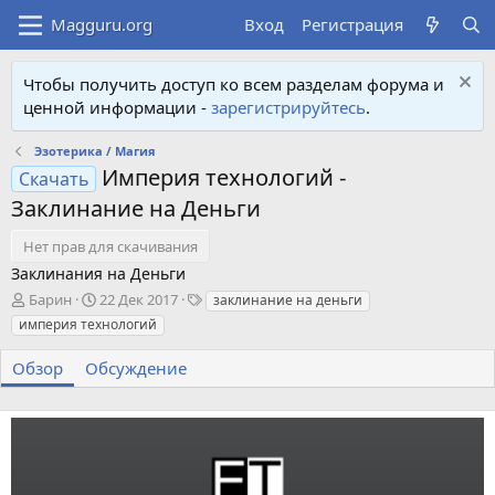
Вход
Регистрация
Чтобы получить доступ ко всем разделам форума и
ценной информации -
зарегистрируйтесь
.
Эзотерика / Магия
Империя технологий -
Скачать
Заклинание на Деньги
Нет прав для скачивания
Заклинания на Деньги
А
Д
Т
Барин
22 Дек 2017
заклинание на деньги
в
а
е
империя технологий
т
т
г
о
а
и
Обзор
Обсуждение
р
с
о
з
д
а
н