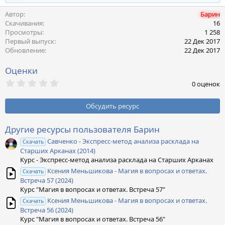
е
Автор
Барин
а
к
Скачивания
16
ц
Просмотры
1 258
и
Первый выпуск
22 Дек 2017
и
Обновление
22 Дек 2017
:
Оценки
0
0 оценок
,
0
0
Обсудить ресурс
з
в
ё
Другие ресурсы пользователя Барин
з
Савченко - Экспресс-метод анализа расклада на
д
Скачать
Старших Арканах (2014)
Курс - Экспресс-метод анализа расклада на Старших Арканах
Ксения Меньшикова - Магия в вопросах и ответах.
Скачать
Встреча 57 (2024)
Курс "Магия в вопросах и ответах. Встреча 57"
Ксения Меньшикова - Магия в вопросах и ответах.
Скачать
Встреча 56 (2024)
Курс "Магия в вопросах и ответах. Встреча 56"