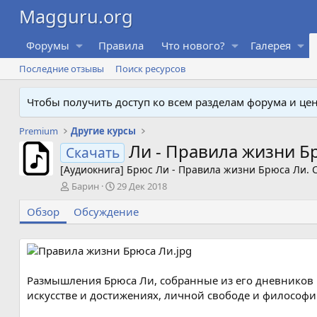
Форумы
Правила
Что нового?
Галерея
Последние отзывы
Поиск ресурсов
Чтобы получить доступ ко всем разделам форума и ц
Premium
Другие курсы
Ли - Правила жизни Б
Скачать
[Аудиокнига] Брюс Ли - Правила жизни Брюса Ли. 
А
Д
Барин
29 Дек 2018
в
а
Обзор
т
Обсуждение
т
о
а
р
с
о
з
д
Размышления Брюса Ли, собранные из его дневников и
а
искусстве и достижениях, личной свободе и философии
н
и