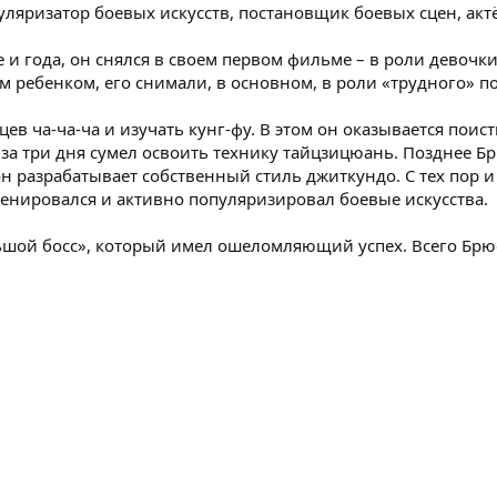
ляризатор боевых искусств, постановщик боевых сцен, актё
 и года, он снялся в своем первом фильме – в роли девочк
 ребенком, его снимали, в основном, в роли «трудного» по
цев ча-ча-ча и изучать кунг-фу. В этом он оказывается пои
 за три дня сумел освоить технику тайцзицюань. Позднее Бр
н разрабатывает собственный стиль джиткундо. С тех пор и
енировался и активно популяризировал боевые искусства.
ьшой босс», который имел ошеломляющий успех. Всего Брюс