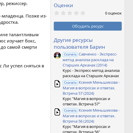
р, режиссер.
Оценки
0
0 оценок
и-младенца. Позже из-
,
0
дростка.
0
Обсудить ресурс
з
в
стине талантливым
ё
Другие ресурсы
юс изучает бокс,
з
пользователя Барин
 до самой смерти
д
Савченко - Экспресс-
Скачать
метод анализа расклада на
Старших Арканах (2014)
 Ли успел сняться в
Курс - Экспресс-метод анализа
расклада на Старших Арканах
Ксения Меньшикова -
Скачать
Магия в вопросах и ответах.
Встреча 57 (2024)
Курс "Магия в вопросах и
ответах. Встреча 57"
Ксения Меньшикова -
Скачать
Магия в вопросах и ответах.
Встреча 56 (2024)
Курс "Магия в вопросах и
ответах. Встреча 56"