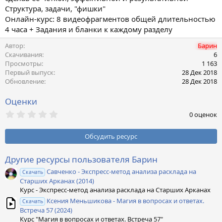
н
Структура, задачи, "фишки"
и
Онлайн-курс: 8 видеофрагментов общей длительностью
я
4 часа + Задания и бланки к каждому разделу
Автор
Барин
Скачивания
6
Просмотры
1 163
Первый выпуск
28 Дек 2018
Обновление
28 Дек 2018
Оценки
0
0 оценок
,
0
0
Обсудить ресурс
з
в
ё
Другие ресурсы пользователя Барин
з
Савченко - Экспресс-метод анализа расклада на
д
Скачать
Старших Арканах (2014)
Курс - Экспресс-метод анализа расклада на Старших Арканах
Ксения Меньшикова - Магия в вопросах и ответах.
Скачать
Встреча 57 (2024)
Курс "Магия в вопросах и ответах. Встреча 57"