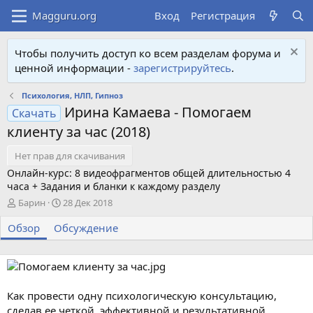
Вход
Регистрация
Чтобы получить доступ ко всем разделам форума и
ценной информации -
зарегистрируйтесь
.
Психология, НЛП, Гипноз
Ирина Камаева - Помогаем
Скачать
клиенту за час (2018)
Нет прав для скачивания
Онлайн-курс: 8 видеофрагментов общей длительностью 4
часа + Задания и бланки к каждому разделу
А
Д
Барин
28 Дек 2018
в
а
Обзор
т
Обсуждение
т
о
а
р
с
о
з
д
Как провести одну психологическую консультацию,
а
сделав ее четкой, эффективной и результативной