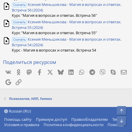
Ксения Меньшикова - Магия в вопросах и ответах.
Скачать
Встреча 56 (2024)
Курс "Магия в вопросах и ответах. Встреча 56"
Ксения Меньшикова - Магия в вопросах и ответах.
Скачать
Встреча 55 (2024)
Курс "Магия в вопросах и ответах. Встреча 55"
Ксения Меньшикова - Магия в вопросах и ответах.
Скачать
Встреча 54 (2024)
Курс - Магия в вопросах и ответах. Встреча 54
Поделиться ресурсом
Vkontakte
Odnoklassniki
Mastodon
Facebook
X
Bluesky
LinkedIn
WhatsApp
Telegram
Viber
Skype
Эл
Google
Ссылка
Психология, НЛП, Гипноз
Свер
Russian (RU)
Помощь сайту
Премиум доступ
Правообладателям
Теги
Сниз
Условия и правила
Политика конфиденциальности
Помощь