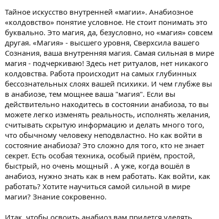
и
я
Тайное искусство внутренней «магии». Анабиозное
«колдовство» понятие условное. Не стоит понимать это
буквально. Это магия, да, безусловно, но «магия» совсем
другая. «Магия» - высшего уровня, Сверхсила вашего
Сознания, ваша внутренняя магия. Самая сильная в мире
магия - подчеркиваю! Здесь нет ритуалов, нет никакого
колдовства. Работа происходит на самых глубинных
бессознательных слоях вашей психики. И чем глубже вы
в анабиозе, тем мощнее ваша "магия". Если вы
действительно находитесь в состоянии анабиоза, то вы
можете легко изменять реальность, исполнять желания,
считывать скрытую информацию и делать много того,
что обычному человеку неподвластно. Но как войти в
состояние анабиоза? Это сложно для того, кто не знает
секрет. Есть особая техника, особый приём, простой,
быстрый, но очень мощный . А уже, когда вошёл в
анабиоз, нужно знать как в нем работать. Как войти, как
работать? Хотите научиться самой сильной в мире
магии? Знание сокровенно.
Итак, чтобы освоить анабиоз вам придется уделять