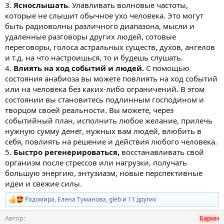
3.
Яснослышать
. Улавливать волновые частоты,
которые не слышит обычное ухо человека. Это могут
быть радиоволны различного диапазона, мысли и
удаленные разговоры других людей, сотовые
переговоры, голоса астральных существ, духов, ангелов
и т.д. на что настроишься, то и будешь слушать.
4.
Влиять на ход событий и людей.
С помощью
состояния анабиоза вы можете повлиять на ход событий
или на человека без каких-либо ограничений. В этом
состоянии вы становитесь подлинным господином и
творцом своей реальности. Вы можете, через
событийный план, исполнить любое желание, прилечь
нужную сумму денег, нужных вам людей, влюбить в
себя, повлиять на решение и действия любого человека.
5.
Быстро регенерироваться,
восстанавливать свой
организм после стрессов или нагрузки, получать
большую энергию, энтузиазм, новые перспективные
идеи и свежие силы.
Радомира
,
Елена Туманова
,
gleb
и 11 других
Р
е
Автор
Барин
а