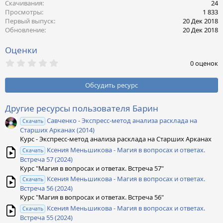
к
Скачивания
24
ц
Просмотры
1 833
и
Первый выпуск
20 Дек 2018
и
Обновление
20 Дек 2018
:
Оценки
0
0 оценок
,
0
0
Обсудить ресурс
з
в
ё
Другие ресурсы пользователя Барин
з
Савченко - Экспресс-метод анализа расклада на
д
Скачать
Старших Арканах (2014)
Курс - Экспресс-метод анализа расклада на Старших Арканах
Ксения Меньшикова - Магия в вопросах и ответах.
Скачать
Встреча 57 (2024)
Курс "Магия в вопросах и ответах. Встреча 57"
Ксения Меньшикова - Магия в вопросах и ответах.
Скачать
Встреча 56 (2024)
Курс "Магия в вопросах и ответах. Встреча 56"
Ксения Меньшикова - Магия в вопросах и ответах.
Скачать
Встреча 55 (2024)