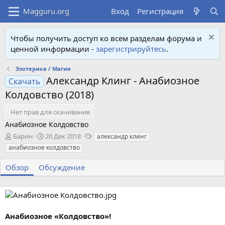
Вход
Регистрация
Чтобы получить доступ ко всем разделам форума и
ценной информации -
зарегистрируйтесь
.
Эзотерика / Магия
Александр Клинг - Анабиозное
Скачать
Колдовство (2018)
Нет прав для скачивания
Анабиозное Колдовство
А
Д
Т
Барин
20 Дек 2018
александр клинг
в
а
е
анабиозное колдовство
т
т
г
о
а
и
Обзор
Обсуждение
р
с
о
з
д
а
Анабиозное «Колдовство»!
н