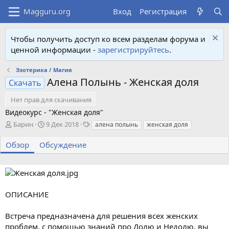
Вход
Регистрация
Чтобы получить доступ ко всем разделам форума и
ценной информации -
зарегистрируйтесь
.
Эзотерика / Магия
Алена Полынь - Женская доля
Скачать
Нет прав для скачивания
Видеокурс - "Женская доля"
А
Д
Т
Барин
9 Дек 2018
алена полынь
женская доля
в
а
е
т
т
г
Обзор
Обсуждение
о
а
и
р
с
о
з
д
ОПИСАНИЕ
а
н
Встреча предназначена для решения всех женских
и
я
проблем, с помощью знаний про Долю и Недолю, вы