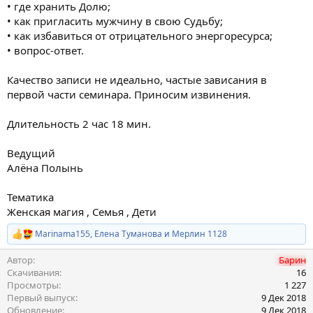
• где хранить Долю;
• как пригласить мужчину в свою Судьбу;
• как избавиться от отрицательного энергоресурса;
• вопрос-ответ.
Качество записи не идеально, частые зависания в
первой части семинара. Приносим извинения.
Длительность 2 час 18 мин.
Ведущий
Алёна Полынь
Тематика
Женская магия , Семья , Дети
Marinama155
,
Елена Туманова
и
Мерлин 1128
Р
е
Автор
Барин
а
к
Скачивания
16
ц
Просмотры
1 227
и
Первый выпуск
9 Дек 2018
и
Обновление
9 Дек 2018